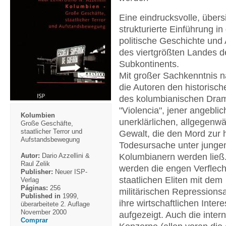
Eine eindrucksvolle, übersi
strukturierte Einführung in
politische Geschichte und 
des viertgrößten Landes d
Subkontinents.
Mit großer Sachkenntnis n
die Autoren den historisc
des kolumbianischen Dram
"Violencia", jener angeblic
Kolumbien
unerklärlichen, allgegenwä
Große Geschäfte,
staatlicher Terror und
Gewalt, die den Mord zur 
Aufstandsbewegung
Todesursache unter junge
Kolumbianern werden ließ
Autor:
Dario Azzellini &
Raul Zelik
werden die engen Verflec
Publisher:
Neuer ISP-
staatlichen Eliten mit dem
Verlag
Páginas:
256
militärischen Repressions
Published in
1999,
ihre wirtschaftlichen Inter
überarbeitete 2. Auflage
November 2000
aufgezeigt. Auch die inter
Comprar