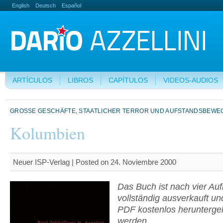
English
Deutsch
Español
ARTÍCULOS
LIBROS
CAPÍTULOS
VIDEOS-AUDIOS
GROSSE GESCHÄFTE, STAATLICHER TERROR UND AUFSTANDSBEWEG
Kolumbien
Neuer ISP-Verlag | Posted on 24. Noviembre 2000
Das Buch ist nach vier Au
vollständig ausverkauft un
PDF kostenlos herunterge
werden