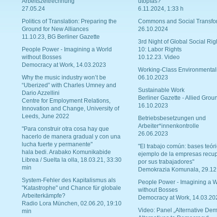
Arbeitszeitrechnung
utopías?
27.05.24
6.11.2024, 1:33 h
Politics of Translation: Preparing the
Commons and Social Transfo
Ground for New Alliances
26.10.2024
11.10.23, BG Berliner Gazette
3rd Night of Global Social Rig
People Power - Imagining a World
10: Labor Rights
without Bosses
10.12.23. Video
Democracy at Work, 14.03.2023
Working-Class Environmental
Why the music industry won’t be
06.10.2023
“Uberized” with Charles Umney and
Sustainable Work
Dario Azzellini
Berliner Gazette - Allied Grou
Centre for Employment Relations,
16.10.2023
Innovation and Change, University of
Leeds, June 2022
Betriebsbesetzungen und
Arbeiter*innenkontrolle
"Para construir otra cosa hay que
26.06.2023
hacerlo de manera gradual y con una
lucha fuerte y permanente"
"El trabajo común: bases teóri
hala bedi. Arabako Komunikabide
ejemplo de la empresas recu
Librea / Suelta la olla, 18.03.21, 33:30
por sus trabajadores"
min
Demokrazia Komunala, 29.12
System-Fehler des Kapitalismus als
People Power - Imagining a W
"Katastrophe" und Chance für globale
without Bosses
Arbeiterkämpfe?
Democracy at Work, 14.03.20
Radio Lora München, 02.06.20, 19:10
Video: Panel „Alternative Dem
min