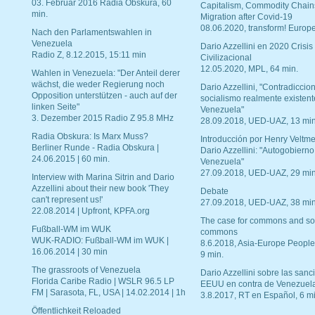
03. Februar 2016 Radia Obskura, 60
Capitalism, Commodity Chain
min.
Migration after Covid-19
08.06.2020, transform! Europe
Nach den Parlamentswahlen in
Venezuela
Dario Azzellini en 2020 Crisis
Radio Z, 8.12.2015, 15:11 min
Civilizacional
12.05.2020, MPL, 64 min.
Wahlen in Venezuela: "Der Anteil derer
wächst, die weder Regierung noch
Dario Azzellini, "Contradiccio
Opposition unterstützen - auch auf der
socialismo realmente existent
linken Seite"
Venezuela"
3. Dezember 2015 Radio Z 95.8 MHz
28.09.2018, UED-UAZ, 13 min
Radia Obskura: Is Marx Muss?
Introducción por Henry Veltme
Berliner Runde - Radia Obskura |
Dario Azzellini: "Autogobierno
24.06.2015 | 60 min.
Venezuela"
27.09.2018, UED-UAZ, 29 min
Interview with Marina Sitrin and Dario
Azzellini about their new book 'They
Debate
can't represent us!'
27.09.2018, UED-UAZ, 38 min
22.08.2014 | Upfront, KPFA.org
The case for commons and so
Fußball-WM im WUK
commons
WUK-RADIO: Fußball-WM im WUK |
8.6.2018, Asia-Europe People
16.06.2014 | 30 min
9 min.
The grassroots of Venezuela
Dario Azzellini sobre las san
Florida Caribe Radio | WSLR 96.5 LP
EEUU en contra de Venezuel
FM | Sarasota, FL, USA | 14.02.2014 | 1h
3.8.2017, RT en Español, 6 mi
Öffentlichkeit Reloaded