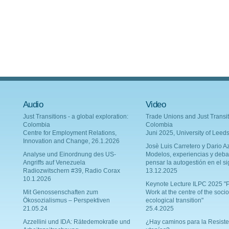
Audio
Video
Just Transitions - a global exploration:
Trade Unions and Just Transit
Colombia
Colombia
Centre for Employment Relations,
Juni 2025, University of Leed
Innovation and Change, 26.1.2026
Josè Luis Carretero y Dario Az
Analyse und Einordnung des US-
Modelos, experiencias y deba
Angriffs auf Venezuela
pensar la autogestión en el si
Radiozwitschern #39, Radio Corax
13.12.2025
10.1.2026
Keynote Lecture ILPC 2025 "P
Mit Genossenschaften zum
Work at the centre of the socio
Ökosozialismus – Perspektiven
ecological transition"
21.05.24
25.4.2025
Azzellini und IDA: Rätedemokratie und
¿Hay caminos para la Resiste