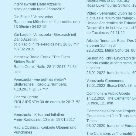
Alternatives to Democracy“
Interview with Dario Azzellini
Rosa Luxemburgo Stiftung, 1
black agenda radio 25nov2019
Vídeo - Seminario: ¿Son las p
Die Zukunft Venezuelas
digitales el futuro del trabajo?
Radio Lora München in freie-radios.net /
Unidad Académica de Estudio
13:59min / 04.02.19
Desarrollo de la Universidad
de Zacatecas, 01.11.22
Zur Lage in Venezuela - Gespräch mit
Dario Azzellini
Arbeiter*innen als Boss. Des
coloRadio in freie-radios.net / 20:33 min
eigener Schmied!
/ 07.02.2019
22.3.2022, Mirko Schultze, 86
Interview Radio Corax: "The Class
Se non noi, chi? Lavoratori di t
Strikes Back"
mondo contro autoritarismo, f
Radio Corax, Halle, 28.11.2017, 24:34
dittatura
min.
26.01.2022, transformitalia, 6
Venezuela - wie geht es weiter?
Venezuela Communes
Stoffwechsel, Radio Z Nürnberg,
12.01.2022, Ithaca DSA, 28 m
4.10.2017, 16:37 min
Commons & Public Goods
Control Obrero
14.12.2020, The Center for Gl
IROLA IRRATIA 30 de enero de 2017, 58
Justice, 121 min.
min.
Commons as Political Project:
Venezuela - Krise und Inflation
Commons and Just Transition
Freie-Radios.net, 13 min. 19.01.2017
Times
03.07.2020, transform! Europe
Radia Obskura: Konkrete Utopien und
Punchlines
The Commons vs "normality".