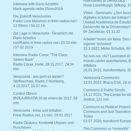
Alternatives to Democracy“
Interview with Dario Azzellini
Rosa Luxemburgo Stiftung, 1
black agenda radio 25nov2019
Vídeo - Seminario: ¿Son las p
Die Zukunft Venezuelas
digitales el futuro del trabajo?
Radio Lora München in freie-radios.net /
Unidad Académica de Estudio
13:59min / 04.02.19
Desarrollo de la Universidad
de Zacatecas, 01.11.22
Zur Lage in Venezuela - Gespräch mit
Dario Azzellini
Arbeiter*innen als Boss. Des
coloRadio in freie-radios.net / 20:33 min
eigener Schmied!
/ 07.02.2019
22.3.2022, Mirko Schultze, 86
Interview Radio Corax: "The Class
Se non noi, chi? Lavoratori di t
Strikes Back"
mondo contro autoritarismo, f
Radio Corax, Halle, 28.11.2017, 24:34
dittatura
min.
26.01.2022, transformitalia, 6
Venezuela - wie geht es weiter?
Venezuela Communes
Stoffwechsel, Radio Z Nürnberg,
12.01.2022, Ithaca DSA, 28 m
4.10.2017, 16:37 min
Commons & Public Goods
Control Obrero
14.12.2020, The Center for Gl
IROLA IRRATIA 30 de enero de 2017, 58
Justice, 121 min.
min.
Commons as Political Project:
Venezuela - Krise und Inflation
Commons and Just Transition
Freie-Radios.net, 13 min. 19.01.2017
Times
03.07.2020, transform! Europe
Radia Obskura: Konkrete Utopien und
Punchlines
The Commons vs "normality".