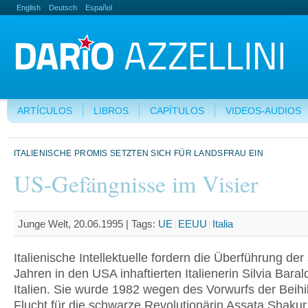
English
Deutsch
Español
ARTÍCULOS
LIBROS
CAPÍTULOS
VIDEOS-AUDIOS
ITALIENISCHE PROMIS SETZTEN SICH FÜR LANDSFRAU EIN
US-Gefängnisse im Visier
Junge Welt, 20.06.1995 |
Tags:
UE
EEUU
Italia
Italienische Intellektuelle fordern die Überführung der 
Jahren in den USA inhaftierten Italienerin Silvia Baral
Italien. Sie wurde 1982 wegen des Vorwurfs der Beihil
Flucht für die schwarze Revolutionärin Assata Shakur