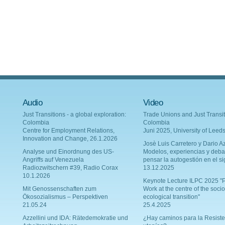
Audio
Video
Just Transitions - a global exploration:
Trade Unions and Just Transit
Colombia
Colombia
Centre for Employment Relations,
Juni 2025, University of Leed
Innovation and Change, 26.1.2026
Josè Luis Carretero y Dario Az
Analyse und Einordnung des US-
Modelos, experiencias y deba
Angriffs auf Venezuela
pensar la autogestión en el si
Radiozwitschern #39, Radio Corax
13.12.2025
10.1.2026
Keynote Lecture ILPC 2025 "P
Mit Genossenschaften zum
Work at the centre of the socio
Ökosozialismus – Perspektiven
ecological transition"
21.05.24
25.4.2025
Azzellini und IDA: Rätedemokratie und
¿Hay caminos para la Resiste