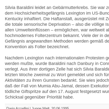
Silvia Baraldini leidet an Gebärmutterkrebs. Sie war z
dem Hochsicherheitsgefängnis Lexington im US-Bund
Kentucky inhaftiert. Die Haftanstalt, ausgerüstet mit Z
die totale sensorische Deprivation – also die völlige I
allen Umwelteinflüssen – ermöglichen, war weltweit a
hochmodernes Folterzentrum bekannt. Viele der in d
Gefängnis angewandten Methoden werden gemäß de
Konvention als Folter bezeichnet.
Nachdem Lexington nach internationalen Protesten 
werden mußte, wurde Baraldini nach Danbury in Conn
verlegt. Aus ihrer dortigen Zelle hat sich Silvia Baraldi
letzten Woche zweimal zu Wort gemeldet und sich für
Aktivitäten zu ihren Gunsten bedankt. Sie wies jedoch
daß der Fall von Mumia Abu-Jamal, dessen Exekution
tödliche Giftspritze auf den 17. August festgesetzt wu
Schicksal gegenüber Priorität habe.
Dario Azzellini | Junge Welt, 20.06.1995