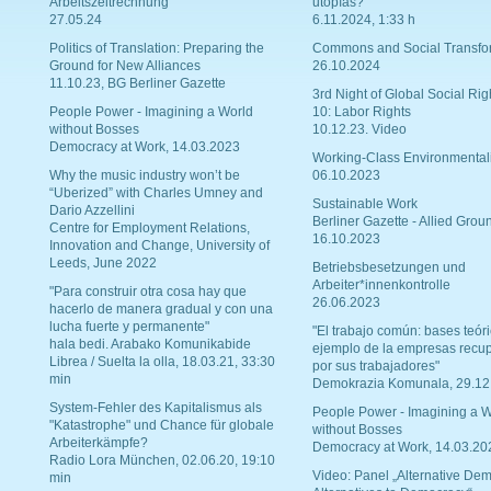
Arbeitszeitrechnung
utopías?
27.05.24
6.11.2024, 1:33 h
Politics of Translation: Preparing the
Commons and Social Transfo
Ground for New Alliances
26.10.2024
11.10.23, BG Berliner Gazette
3rd Night of Global Social Rig
People Power - Imagining a World
10: Labor Rights
without Bosses
10.12.23. Video
Democracy at Work, 14.03.2023
Working-Class Environmental
Why the music industry won’t be
06.10.2023
“Uberized” with Charles Umney and
Sustainable Work
Dario Azzellini
Berliner Gazette - Allied Grou
Centre for Employment Relations,
16.10.2023
Innovation and Change, University of
Leeds, June 2022
Betriebsbesetzungen und
Arbeiter*innenkontrolle
"Para construir otra cosa hay que
26.06.2023
hacerlo de manera gradual y con una
lucha fuerte y permanente"
"El trabajo común: bases teóri
hala bedi. Arabako Komunikabide
ejemplo de la empresas recu
Librea / Suelta la olla, 18.03.21, 33:30
por sus trabajadores"
min
Demokrazia Komunala, 29.12
System-Fehler des Kapitalismus als
People Power - Imagining a W
"Katastrophe" und Chance für globale
without Bosses
Arbeiterkämpfe?
Democracy at Work, 14.03.20
Radio Lora München, 02.06.20, 19:10
Video: Panel „Alternative Dem
min