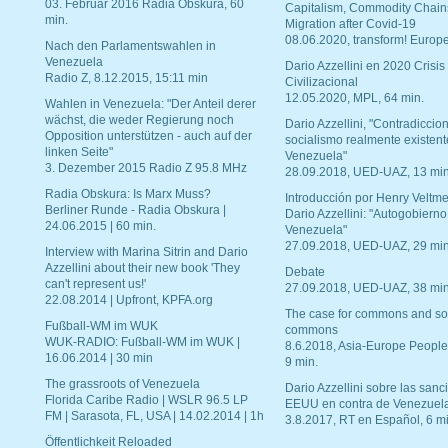
03. Februar 2016 Radia Obskura, 60
Capitalism, Commodity Chain
min.
Migration after Covid-19
08.06.2020, transform! Europe
Nach den Parlamentswahlen in
Venezuela
Dario Azzellini en 2020 Crisis
Radio Z, 8.12.2015, 15:11 min
Civilizacional
12.05.2020, MPL, 64 min.
Wahlen in Venezuela: "Der Anteil derer
wächst, die weder Regierung noch
Dario Azzellini, "Contradiccio
Opposition unterstützen - auch auf der
socialismo realmente existent
linken Seite"
Venezuela"
3. Dezember 2015 Radio Z 95.8 MHz
28.09.2018, UED-UAZ, 13 min
Radia Obskura: Is Marx Muss?
Introducción por Henry Veltme
Berliner Runde - Radia Obskura |
Dario Azzellini: "Autogobierno
24.06.2015 | 60 min.
Venezuela"
27.09.2018, UED-UAZ, 29 min
Interview with Marina Sitrin and Dario
Azzellini about their new book 'They
Debate
can't represent us!'
27.09.2018, UED-UAZ, 38 min
22.08.2014 | Upfront, KPFA.org
The case for commons and so
Fußball-WM im WUK
commons
WUK-RADIO: Fußball-WM im WUK |
8.6.2018, Asia-Europe People
16.06.2014 | 30 min
9 min.
The grassroots of Venezuela
Dario Azzellini sobre las san
Florida Caribe Radio | WSLR 96.5 LP
EEUU en contra de Venezuel
FM | Sarasota, FL, USA | 14.02.2014 | 1h
3.8.2017, RT en Español, 6 mi
Öffentlichkeit Reloaded