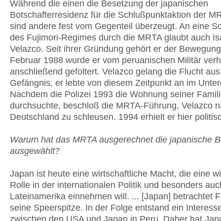
Während die einen die Besetzung der japanischen
Botschafterresidenz für die Schlußpunktaktion der M
sind andere fest vom Gegenteil überzeugt. An eine 
des Fujimori-Regimes durch die MRTA glaubt auch I
Velazco. Seit ihrer Gründung gehört er der Bewegung
Februar 1988 wurde er vom peruanischen Militär verh
anschließend gefoltert. Velazco gelang die Flucht au
Gefängnis, er lebte von diesem Zeitpunkt an im Unter
Nachdem die Polizei 1993 die Wohnung seiner Famil
durchsuchte, beschloß die MRTA-Führung, Velazco 
Deutschland zu schleusen. 1994 erhielt er hier politis
Warum hat das MRTA ausgerechnet die japanische B
ausgewählt?
Japan ist heute eine wirtschaftliche Macht, die eine w
Rolle in der internationalen Politik und besonders auc
Lateinamerika einnehmen will. ... [Japan] betrachtet F
seine Speerspitze. In der Folge entstand ein Interesse
zwischen den USA und Japan in Peru. Daher hat Jap