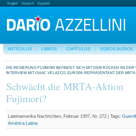
English
Deutsch
Español
ARTÍCULOS
LIBROS
CAPÍTULOS
VIDEOS-AUDIOS
DIE REGIERUNG FUJIMORI BEFINDET SICH MIT DEM RÜCKEN AN DER
INTERVIEW MIT ISAAC VELAZCO, EUROPA-REPRÄSENTANT DER MRTA
Schwächt die MRTA-Aktion
Fujimori?
Lateinamerika Nachrichten, Februar 1997, Nr. 272 |
Tags:
Guerril
América Latina