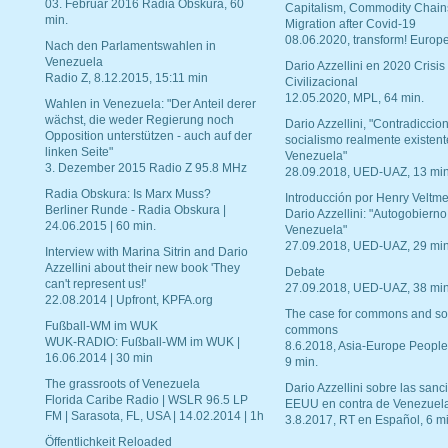
03. Februar 2016 Radia Obskura, 60
Capitalism, Commodity Chain
min.
Migration after Covid-19
08.06.2020, transform! Europe
Nach den Parlamentswahlen in
Venezuela
Dario Azzellini en 2020 Crisis
Radio Z, 8.12.2015, 15:11 min
Civilizacional
12.05.2020, MPL, 64 min.
Wahlen in Venezuela: "Der Anteil derer
wächst, die weder Regierung noch
Dario Azzellini, "Contradiccio
Opposition unterstützen - auch auf der
socialismo realmente existent
linken Seite"
Venezuela"
3. Dezember 2015 Radio Z 95.8 MHz
28.09.2018, UED-UAZ, 13 min
Radia Obskura: Is Marx Muss?
Introducción por Henry Veltme
Berliner Runde - Radia Obskura |
Dario Azzellini: "Autogobierno
24.06.2015 | 60 min.
Venezuela"
27.09.2018, UED-UAZ, 29 min
Interview with Marina Sitrin and Dario
Azzellini about their new book 'They
Debate
can't represent us!'
27.09.2018, UED-UAZ, 38 min
22.08.2014 | Upfront, KPFA.org
The case for commons and so
Fußball-WM im WUK
commons
WUK-RADIO: Fußball-WM im WUK |
8.6.2018, Asia-Europe People
16.06.2014 | 30 min
9 min.
The grassroots of Venezuela
Dario Azzellini sobre las san
Florida Caribe Radio | WSLR 96.5 LP
EEUU en contra de Venezuel
FM | Sarasota, FL, USA | 14.02.2014 | 1h
3.8.2017, RT en Español, 6 mi
Öffentlichkeit Reloaded