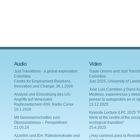
Audio
Video
Just Transitions - a global exploration:
Trade Unions and Just Transit
Colombia
Colombia
Centre for Employment Relations,
Juni 2025, University of Leed
Innovation and Change, 26.1.2026
Josè Luis Carretero y Dario Az
Analyse und Einordnung des US-
Modelos, experiencias y deba
Angriffs auf Venezuela
pensar la autogestión en el si
Radiozwitschern #39, Radio Corax
13.12.2025
10.1.2026
Keynote Lecture ILPC 2025 "P
Mit Genossenschaften zum
Work at the centre of the socio
Ökosozialismus – Perspektiven
ecological transition"
21.05.24
25.4.2025
Azzellini und IDA: Rätedemokratie und
¿Hay caminos para la Resiste