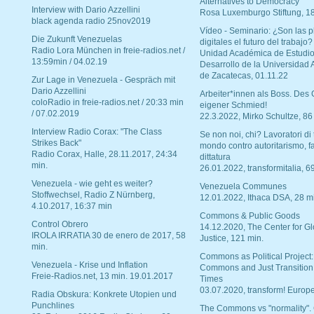
Alternatives to Democracy“
Interview with Dario Azzellini
Rosa Luxemburgo Stiftung, 1
black agenda radio 25nov2019
Vídeo - Seminario: ¿Son las p
Die Zukunft Venezuelas
digitales el futuro del trabajo?
Radio Lora München in freie-radios.net /
Unidad Académica de Estudio
13:59min / 04.02.19
Desarrollo de la Universidad
de Zacatecas, 01.11.22
Zur Lage in Venezuela - Gespräch mit
Dario Azzellini
Arbeiter*innen als Boss. Des
coloRadio in freie-radios.net / 20:33 min
eigener Schmied!
/ 07.02.2019
22.3.2022, Mirko Schultze, 86
Interview Radio Corax: "The Class
Se non noi, chi? Lavoratori di t
Strikes Back"
mondo contro autoritarismo, f
Radio Corax, Halle, 28.11.2017, 24:34
dittatura
min.
26.01.2022, transformitalia, 6
Venezuela - wie geht es weiter?
Venezuela Communes
Stoffwechsel, Radio Z Nürnberg,
12.01.2022, Ithaca DSA, 28 m
4.10.2017, 16:37 min
Commons & Public Goods
Control Obrero
14.12.2020, The Center for Gl
IROLA IRRATIA 30 de enero de 2017, 58
Justice, 121 min.
min.
Commons as Political Project:
Venezuela - Krise und Inflation
Commons and Just Transition
Freie-Radios.net, 13 min. 19.01.2017
Times
03.07.2020, transform! Europe
Radia Obskura: Konkrete Utopien und
Punchlines
The Commons vs "normality".