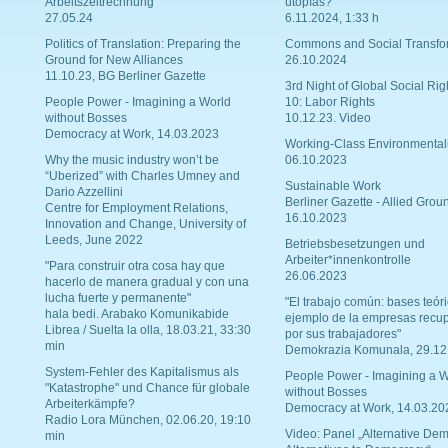
Arbeitszeitrechnung
utopías?
27.05.24
6.11.2024, 1:33 h
Politics of Translation: Preparing the
Commons and Social Transfo
Ground for New Alliances
26.10.2024
11.10.23, BG Berliner Gazette
3rd Night of Global Social Rig
People Power - Imagining a World
10: Labor Rights
without Bosses
10.12.23. Video
Democracy at Work, 14.03.2023
Working-Class Environmental
Why the music industry won’t be
06.10.2023
“Uberized” with Charles Umney and
Sustainable Work
Dario Azzellini
Berliner Gazette - Allied Grou
Centre for Employment Relations,
16.10.2023
Innovation and Change, University of
Leeds, June 2022
Betriebsbesetzungen und
Arbeiter*innenkontrolle
"Para construir otra cosa hay que
26.06.2023
hacerlo de manera gradual y con una
lucha fuerte y permanente"
"El trabajo común: bases teóri
hala bedi. Arabako Komunikabide
ejemplo de la empresas recu
Librea / Suelta la olla, 18.03.21, 33:30
por sus trabajadores"
min
Demokrazia Komunala, 29.12
System-Fehler des Kapitalismus als
People Power - Imagining a W
"Katastrophe" und Chance für globale
without Bosses
Arbeiterkämpfe?
Democracy at Work, 14.03.20
Radio Lora München, 02.06.20, 19:10
Video: Panel „Alternative Dem
min