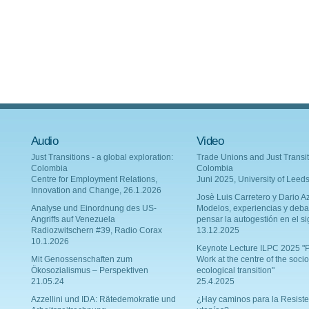
Audio
Video
Just Transitions - a global exploration:
Trade Unions and Just Transit
Colombia
Colombia
Centre for Employment Relations,
Juni 2025, University of Leed
Innovation and Change, 26.1.2026
Josè Luis Carretero y Dario Az
Analyse und Einordnung des US-
Modelos, experiencias y deba
Angriffs auf Venezuela
pensar la autogestión en el si
Radiozwitschern #39, Radio Corax
13.12.2025
10.1.2026
Keynote Lecture ILPC 2025 "P
Mit Genossenschaften zum
Work at the centre of the socio
Ökosozialismus – Perspektiven
ecological transition"
21.05.24
25.4.2025
Azzellini und IDA: Rätedemokratie und
¿Hay caminos para la Resiste