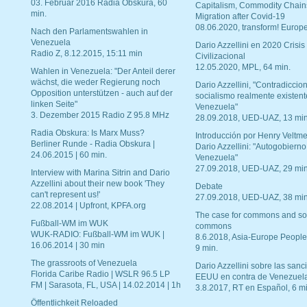
03. Februar 2016 Radia Obskura, 60
Capitalism, Commodity Chain
min.
Migration after Covid-19
08.06.2020, transform! Europe
Nach den Parlamentswahlen in
Venezuela
Dario Azzellini en 2020 Crisis
Radio Z, 8.12.2015, 15:11 min
Civilizacional
12.05.2020, MPL, 64 min.
Wahlen in Venezuela: "Der Anteil derer
wächst, die weder Regierung noch
Dario Azzellini, "Contradiccio
Opposition unterstützen - auch auf der
socialismo realmente existent
linken Seite"
Venezuela"
3. Dezember 2015 Radio Z 95.8 MHz
28.09.2018, UED-UAZ, 13 min
Radia Obskura: Is Marx Muss?
Introducción por Henry Veltme
Berliner Runde - Radia Obskura |
Dario Azzellini: "Autogobierno
24.06.2015 | 60 min.
Venezuela"
27.09.2018, UED-UAZ, 29 min
Interview with Marina Sitrin and Dario
Azzellini about their new book 'They
Debate
can't represent us!'
27.09.2018, UED-UAZ, 38 min
22.08.2014 | Upfront, KPFA.org
The case for commons and so
Fußball-WM im WUK
commons
WUK-RADIO: Fußball-WM im WUK |
8.6.2018, Asia-Europe People
16.06.2014 | 30 min
9 min.
The grassroots of Venezuela
Dario Azzellini sobre las san
Florida Caribe Radio | WSLR 96.5 LP
EEUU en contra de Venezuel
FM | Sarasota, FL, USA | 14.02.2014 | 1h
3.8.2017, RT en Español, 6 mi
Öffentlichkeit Reloaded