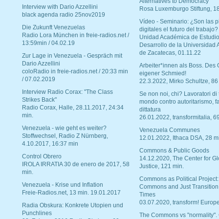
Alternatives to Democracy“
Interview with Dario Azzellini
Rosa Luxemburgo Stiftung, 1
black agenda radio 25nov2019
Vídeo - Seminario: ¿Son las p
Die Zukunft Venezuelas
digitales el futuro del trabajo?
Radio Lora München in freie-radios.net /
Unidad Académica de Estudio
13:59min / 04.02.19
Desarrollo de la Universidad
de Zacatecas, 01.11.22
Zur Lage in Venezuela - Gespräch mit
Dario Azzellini
Arbeiter*innen als Boss. Des
coloRadio in freie-radios.net / 20:33 min
eigener Schmied!
/ 07.02.2019
22.3.2022, Mirko Schultze, 86
Interview Radio Corax: "The Class
Se non noi, chi? Lavoratori di t
Strikes Back"
mondo contro autoritarismo, f
Radio Corax, Halle, 28.11.2017, 24:34
dittatura
min.
26.01.2022, transformitalia, 6
Venezuela - wie geht es weiter?
Venezuela Communes
Stoffwechsel, Radio Z Nürnberg,
12.01.2022, Ithaca DSA, 28 m
4.10.2017, 16:37 min
Commons & Public Goods
Control Obrero
14.12.2020, The Center for Gl
IROLA IRRATIA 30 de enero de 2017, 58
Justice, 121 min.
min.
Commons as Political Project:
Venezuela - Krise und Inflation
Commons and Just Transition
Freie-Radios.net, 13 min. 19.01.2017
Times
03.07.2020, transform! Europe
Radia Obskura: Konkrete Utopien und
Punchlines
The Commons vs "normality".