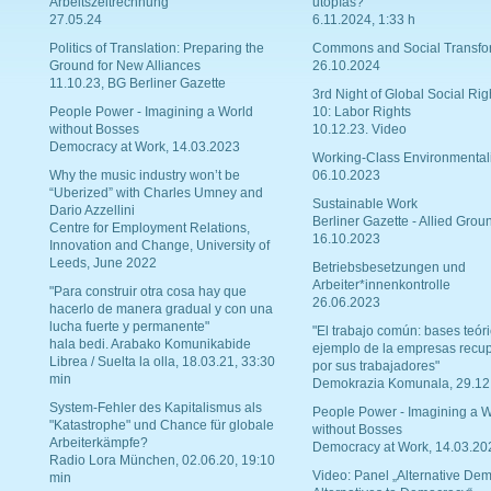
Arbeitszeitrechnung
utopías?
27.05.24
6.11.2024, 1:33 h
Politics of Translation: Preparing the
Commons and Social Transfo
Ground for New Alliances
26.10.2024
11.10.23, BG Berliner Gazette
3rd Night of Global Social Rig
People Power - Imagining a World
10: Labor Rights
without Bosses
10.12.23. Video
Democracy at Work, 14.03.2023
Working-Class Environmental
Why the music industry won’t be
06.10.2023
“Uberized” with Charles Umney and
Sustainable Work
Dario Azzellini
Berliner Gazette - Allied Grou
Centre for Employment Relations,
16.10.2023
Innovation and Change, University of
Leeds, June 2022
Betriebsbesetzungen und
Arbeiter*innenkontrolle
"Para construir otra cosa hay que
26.06.2023
hacerlo de manera gradual y con una
lucha fuerte y permanente"
"El trabajo común: bases teóri
hala bedi. Arabako Komunikabide
ejemplo de la empresas recu
Librea / Suelta la olla, 18.03.21, 33:30
por sus trabajadores"
min
Demokrazia Komunala, 29.12
System-Fehler des Kapitalismus als
People Power - Imagining a W
"Katastrophe" und Chance für globale
without Bosses
Arbeiterkämpfe?
Democracy at Work, 14.03.20
Radio Lora München, 02.06.20, 19:10
Video: Panel „Alternative Dem
min