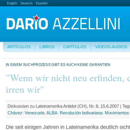
English
Deutsch
Español
ARTÍCULOS
LIBROS
CAPÍTULOS
VIDEOS-AUDIOS
IN EINEM SUCHPROZESS GIBT ES AUCH KEINE GARANTIEN
"Wenn wir nicht neu erfinden, 
irren wir"
Diskussion zu Lateinamerika Antidot (CH), Nr. 8, 15.6.2007 |
Tag
Chávez
Venezuela
ALBA
Revolución bolivariana
Movimientos 
Die seit einigen Jahren in Lateinamerika deutlich sich