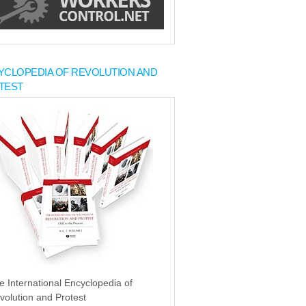
YCLOPEDIA OF REVOLUTION AND
TEST
e International Encyclopedia of
volution and Protest