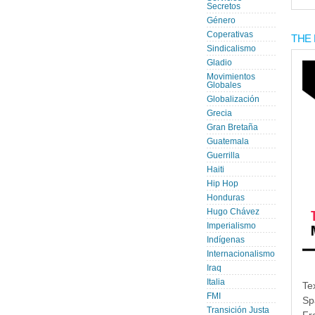
Secretos
Género
Coperativas
THE 
Sindicalismo
Gladio
Movimientos
Globales
Globalización
Grecia
Gran Bretaña
Guatemala
Guerrilla
Haiti
Hip Hop
Honduras
Hugo Chávez
Imperialismo
Indígenas
Internacionalismo
Iraq
Italia
Te
FMI
Sp
Transición Justa