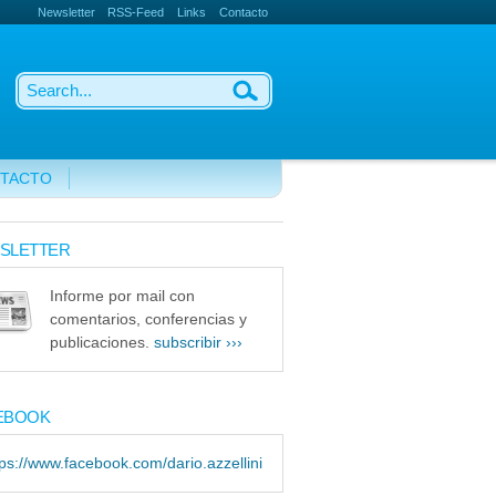
Newsletter
RSS-Feed
Links
Contacto
TACTO
SLETTER
Informe por mail con
comentarios, conferencias y
publicaciones.
subscribir ›››
EBOOK
tps://www.facebook.com/dario.azzellini