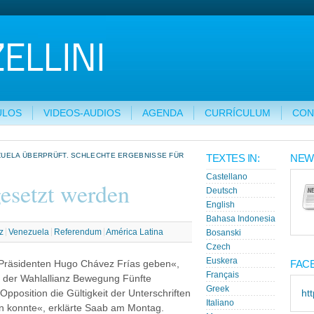
ULOS
VIDEOS-AUDIOS
AGENDA
CURRÍCULUM
CON
ZUELA ÜBERPRÜFT. SCHLECHTE ERGEBNISSE FÜR
TEXTES IN:
NEW
Castellano
gesetzt werden
Deutsch
English
Bahasa Indonesia
z
Venezuela
Referendum
América Latina
Bosanski
Czech
Euskera
FAC
Präsidenten Hugo Chávez Frías geben«,
Français
r der Wahlallianz Bewegung Fünfte
Greek
Opposition die Gültigkeit der Unterschriften
ht
Italiano
n konnte«, erklärte Saab am Montag.