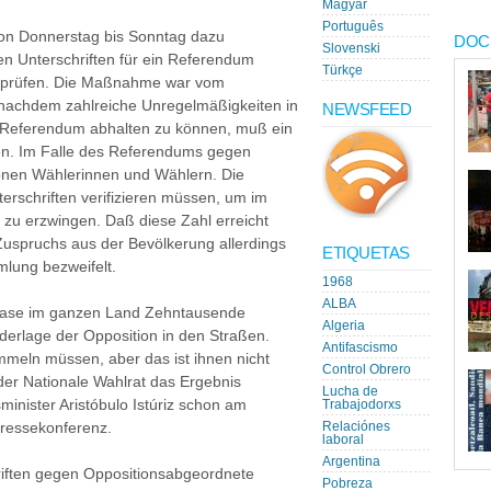
Magyar
Português
von Donnerstag bis Sonntag dazu
DOC
Slovenski
en Unterschriften für ein Referendum
Türkçe
rprüfen. Die Maßnahme war vom
 nachdem zahlreiche Unregelmäßigkeiten in
NEWSFEED
n Referendum abhalten zu können, muß ein
en. Im Falle des Referendums gegen
ionen Wählerinnen und Wählern. Die
rschriften verifizieren müssen, um im
u erzwingen. Daß diese Zahl erreicht
uspruchs aus der Bevölkerung allerdings
ETIQUETAS
lung bezweifelt.
1968
ALBA
phase im ganzen Land Zehntausende
Algeria
erlage der Opposition in den Straßen.
Antifascismo
mmeln müssen, aber das ist ihnen nicht
Control Obrero
der Nationale Wahlrat das Ergebnis
Lucha de
sminister Aristóbulo Istúriz schon am
Trabajodorxs
 Pressekonferenz.
Relaciónes
laboral
Argentina
iften gegen Oppositionsabgeordnete
Pobreza