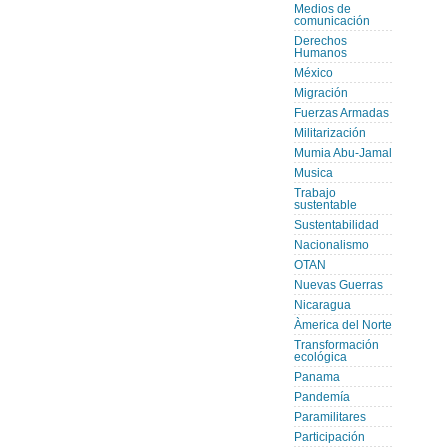
Medios de
comunicación
Derechos
Humanos
México
Migración
Fuerzas Armadas
Militarización
Mumia Abu-Jamal
Musica
Trabajo
sustentable
Sustentabilidad
Nacionalismo
OTAN
Nuevas Guerras
Nicaragua
Àmerica del Norte
Transformación
ecológica
Panama
Pandemía
Paramilitares
Participación