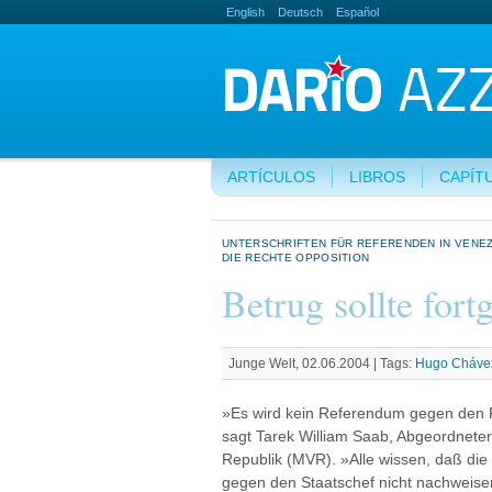
English
Deutsch
Español
ARTÍCULOS
LIBROS
CAPÍT
UNTERSCHRIFTEN FÜR REFERENDEN IN VENE
DIE RECHTE OPPOSITION
Betrug sollte fort
Junge Welt, 02.06.2004 |
Tags:
Hugo Cháve
»Es wird kein Referendum gegen den 
sagt Tarek William Saab, Abgeordnete
Republik (MVR). »Alle wissen, daß die 
gegen den Staatschef nicht nachweise