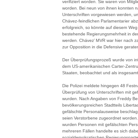
verifiziert worden. Sie waren von Mitg
worden. Bei neun von ihnen konnten 
Unterschriften vorgewiesen werden, 
Chávez-feindlichen Parlamentarier abz
erfolgreich, so könnte auf diesem Weg 
bestehende Regierungsmehrheit in der
werden. Chávez’ MVR war hier nach za
zur Opposition in die Defensive gerate
Der Überprüfungsprozeß wurde von int
dem US-amerikanischen Carter-Zentru
Staaten, beobachtet und als insgesamt
Die Polizei meldete hingegen 48 Fest
Überprüfung von Unterschriften mit ge
wurden. Nach Angaben von Freddy Ber
bevölkerungsreichen Stadtteils Libertad
gefälschte Personalausweise beschlag
seien Verstorbene zugeordnet worden
wurden Personen mit gefälschten Per
mehreren Fällen handelte es sich dab
sozialdemokratischen Regierungsparte