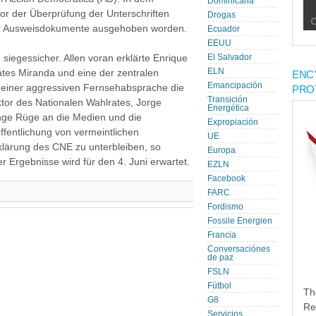
Dominicana
vor der Überprüfung der Unterschriften
Drogas
für Ausweisdokumente ausgehoben worden.
Ecuador
EEUU
siegessicher. Allen voran erklärte Enrique
El Salvador
ELN
es Miranda und eine der zentralen
ENC
Emancipación
n einer aggressiven Fernsehabsprache die
PRO
Transición
tor des Nationalen Wahlrates, Jorge
Energética
enge Rüge an die Medien und die
Expropiación
öffentlichung von vermeintlichen
UE
rklärung des CNE zu unterbleiben, so
Europa
r Ergebnisse wird für den 4. Juni erwartet.
EZLN
Facebook
FARC
Fordismo
Fossile Energien
Francia
Conversaciónes
de paz
FSLN
Fútbol
Th
G8
Re
Servicios