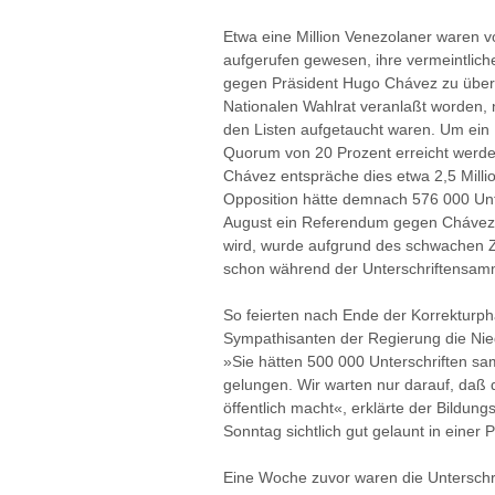
Etwa eine Million Venezolaner waren 
aufgerufen gewesen, ihre vermeintlich
gegen Präsident Hugo Chávez zu übe
Nationalen Wahlrat veranlaßt worden,
den Listen aufgetaucht waren. Um ei
Quorum von 20 Prozent erreicht werd
Chávez entspräche dies etwa 2,5 Mill
Opposition hätte demnach 576 000 Unte
August ein Referendum gegen Chávez z
wird, wurde aufgrund des schwachen Z
schon während der Unterschriftensamm
So feierten nach Ende der Korrektur
Sympathisanten der Regierung die Nied
»Sie hätten 500 000 Unterschriften sa
gelungen. Wir warten nur darauf, daß 
öffentlich macht«, erklärte der Bildung
Sonntag sichtlich gut gelaunt in einer
Eine Woche zuvor waren die Unterschr