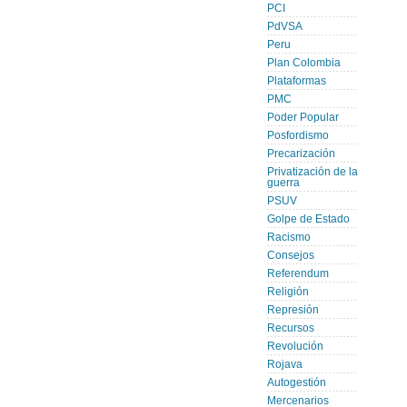
PCI
PdVSA
Peru
Plan Colombia
Plataformas
PMC
Poder Popular
Posfordismo
Precarización
Privatización de la
guerra
PSUV
Golpe de Estado
Racismo
Consejos
Referendum
Religión
Represión
Recursos
Revolución
Rojava
Autogestión
Mercenarios