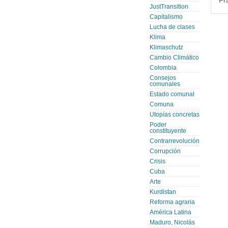
Fr
JustTransition
Capitalismo
Lucha de clases
Klima
Klimaschutz
Cambio Climático
Colombia
Consejos
comunales
Estado comunal
Comuna
Utopías concretas
Poder
constituyente
Contrarrevolución
Corrupción
Crisis
Cuba
Arte
Kurdistan
Reforma agraria
América Latina
Maduro, Nicolás