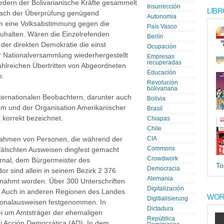
liedern der Bolivarianische Kräfte gesammelt
Insurrección
LIBR
nach der Überprüfung genügend
Autonomia
um eine Volksabstimmung gegen die
País Vasco
uhalten. Wären die Einzelrefenden
Berlín
der direkten Demokratie die einst
Ocupación
 Nationalversammlung wiederhergestellt
Empresas
recuperadas
hlreichen Übertritten von Abgeordneten
Educación
n.
Revolución
bolivariana
ernationalen Beobachtern, darunter auch
Bolivia
m und der Organisation Amerikanischer
Brasil
 korrekt bezeichnet.
Chiapas
Chile
nahmen von Personen, die während der
CIA
Commons
fälschten Ausweisen dingfest gemacht
Crowdwork
nal, dem Bürgermeister des
To
Democracia
or sind allein in seinem Bezirk 2 376
Alemania
nahmt worden. Über 300 Unterschriften
Digitalización
. Auch in anderen Regionen des Landes
WOR
Digitialisierung
sonalausweisen festgenommen. In
Dictadura
ei um Amtsträger der ehemaligen
República
i Acción Democrática (AD). In dem