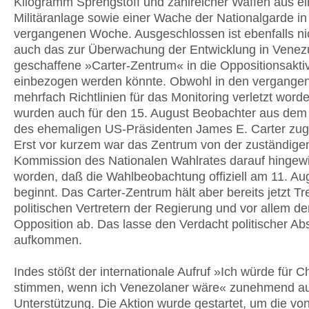
Kilogramm Sprengstoff und zahlreicher Waffen aus ei
Militäranlage sowie einer Wache der Nationalgarde in
vergangenen Woche. Ausgeschlossen ist ebenfalls ni
auch das zur Überwachung der Entwicklung in Venez
geschaffene »Carter-Zentrum« in die Oppositionsaktiv
einbezogen werden könnte. Obwohl in den vergange
mehrfach Richtlinien für das Monitoring verletzt word
wurden auch für den 15. August Beobachter aus dem
des ehemaligen US-Präsidenten James E. Carter zug
Erst vor kurzem war das Zentrum von der zuständige
Kommission des Nationalen Wahlrates darauf hingew
worden, daß die Wahlbeobachtung offiziell am 11. Au
beginnt. Das Carter-Zentrum hält aber bereits jetzt Tr
politischen Vertretern der Regierung und vor allem de
Opposition ab. Das lasse den Verdacht politischer A
aufkommen.
Indes stößt der internationale Aufruf »Ich würde für 
stimmen, wenn ich Venezolaner wäre« zunehmend a
Unterstützung. Die Aktion wurde gestartet, um die vo