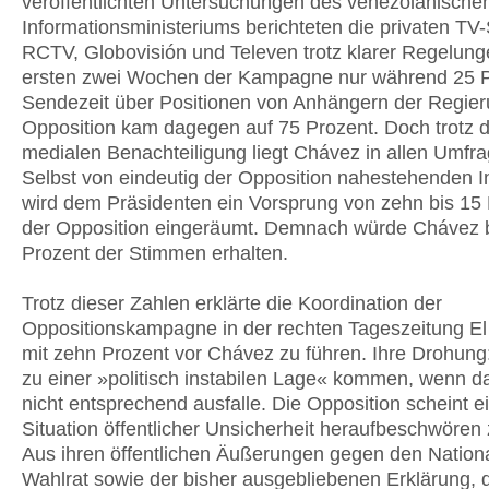
veröffentlichten Untersuchungen des venezolanische
Informationsministeriums berichteten die privaten TV
RCTV, Globovisión und Televen trotz klarer Regelung
ersten zwei Wochen der Kampagne nur während 25 P
Sendezeit über Positionen von Anhängern der Regier
Opposition kam dagegen auf 75 Prozent. Doch trotz d
medialen Benachteiligung liegt Chávez in allen Umfra
Selbst von eindeutig der Opposition nahestehenden In
wird dem Präsidenten ein Vorsprung von zehn bis 15 
der Opposition eingeräumt. Demnach würde Chávez b
Prozent der Stimmen erhalten.
Trotz dieser Zahlen erklärte die Koordination der
Oppositionskampagne in der rechten Tageszeitung El
mit zehn Prozent vor Chávez zu führen. Ihre Drohung
zu einer »politisch instabilen Lage« kommen, wenn d
nicht entsprechend ausfalle. Die Opposition scheint e
Situation öffentlicher Unsicherheit heraufbeschwören 
Aus ihren öffentlichen Äußerungen gegen den Nation
Wahlrat sowie der bisher ausgebliebenen Erklärung, 