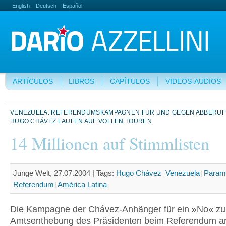
English
Deutsch
Español
ARTÍCULOS
LIBROS
CAPÍTULOS
VIDEOS-AUDIOS
VENEZUELA: REFERENDUMSKAMPAGNEN FÜR UND GEGEN ABBERU
HUGO CHÁVEZ LAUFEN AUF VOLLEN TOUREN
14 Millionen auf Stimmlisten
Junge Welt, 27.07.2004 |
Tags:
Hugo Chávez
Venezuela
Parami
Referendum
América Latina
Die Kampagne der Chávez-Anhänger für ein »No« zu
Amtsenthebung des Präsidenten beim Referendum a