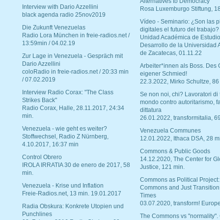
Alternatives to Democracy“
Interview with Dario Azzellini
Rosa Luxemburgo Stiftung, 1
black agenda radio 25nov2019
Vídeo - Seminario: ¿Son las p
Die Zukunft Venezuelas
digitales el futuro del trabajo?
Radio Lora München in freie-radios.net /
Unidad Académica de Estudio
13:59min / 04.02.19
Desarrollo de la Universidad
de Zacatecas, 01.11.22
Zur Lage in Venezuela - Gespräch mit
Dario Azzellini
Arbeiter*innen als Boss. Des
coloRadio in freie-radios.net / 20:33 min
eigener Schmied!
/ 07.02.2019
22.3.2022, Mirko Schultze, 86
Interview Radio Corax: "The Class
Se non noi, chi? Lavoratori di t
Strikes Back"
mondo contro autoritarismo, f
Radio Corax, Halle, 28.11.2017, 24:34
dittatura
min.
26.01.2022, transformitalia, 6
Venezuela - wie geht es weiter?
Venezuela Communes
Stoffwechsel, Radio Z Nürnberg,
12.01.2022, Ithaca DSA, 28 m
4.10.2017, 16:37 min
Commons & Public Goods
Control Obrero
14.12.2020, The Center for Gl
IROLA IRRATIA 30 de enero de 2017, 58
Justice, 121 min.
min.
Commons as Political Project:
Venezuela - Krise und Inflation
Commons and Just Transition
Freie-Radios.net, 13 min. 19.01.2017
Times
03.07.2020, transform! Europe
Radia Obskura: Konkrete Utopien und
Punchlines
The Commons vs "normality".