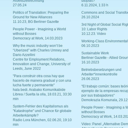
Arbeitszeitrechnung
utopías?
27.05.24
6.11.2024, 1:33 h
Politics of Translation: Preparing the
Commons and Social Transfo
Ground for New Alliances
26.10.2024
11.10.23, BG Berliner Gazette
3rd Night of Global Social Rig
People Power - Imagining a World
10: Labor Rights
without Bosses
10.12.23. Video
Democracy at Work, 14.03.2023
Working-Class Environmental
Why the music industry won’t be
06.10.2023
“Uberized” with Charles Umney and
Sustainable Work
Dario Azzellini
Berliner Gazette - Allied Grou
Centre for Employment Relations,
16.10.2023
Innovation and Change, University of
Leeds, June 2022
Betriebsbesetzungen und
Arbeiter*innenkontrolle
"Para construir otra cosa hay que
26.06.2023
hacerlo de manera gradual y con una
lucha fuerte y permanente"
"El trabajo común: bases teóri
hala bedi. Arabako Komunikabide
ejemplo de la empresas recu
Librea / Suelta la olla, 18.03.21, 33:30
por sus trabajadores"
min
Demokrazia Komunala, 29.12
System-Fehler des Kapitalismus als
People Power - Imagining a W
"Katastrophe" und Chance für globale
without Bosses
Arbeiterkämpfe?
Democracy at Work, 14.03.20
Radio Lora München, 02.06.20, 19:10
Video: Panel „Alternative Dem
min