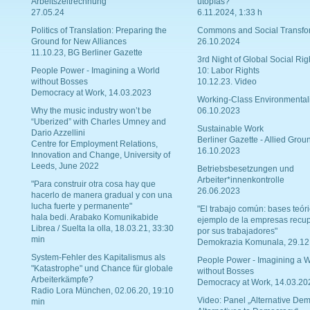
Arbeitszeitrechnung
utopías?
27.05.24
6.11.2024, 1:33 h
Politics of Translation: Preparing the
Commons and Social Transfo
Ground for New Alliances
26.10.2024
11.10.23, BG Berliner Gazette
3rd Night of Global Social Rig
People Power - Imagining a World
10: Labor Rights
without Bosses
10.12.23. Video
Democracy at Work, 14.03.2023
Working-Class Environmental
Why the music industry won’t be
06.10.2023
“Uberized” with Charles Umney and
Sustainable Work
Dario Azzellini
Berliner Gazette - Allied Grou
Centre for Employment Relations,
16.10.2023
Innovation and Change, University of
Leeds, June 2022
Betriebsbesetzungen und
Arbeiter*innenkontrolle
"Para construir otra cosa hay que
26.06.2023
hacerlo de manera gradual y con una
lucha fuerte y permanente"
"El trabajo común: bases teóri
hala bedi. Arabako Komunikabide
ejemplo de la empresas recu
Librea / Suelta la olla, 18.03.21, 33:30
por sus trabajadores"
min
Demokrazia Komunala, 29.12
System-Fehler des Kapitalismus als
People Power - Imagining a W
"Katastrophe" und Chance für globale
without Bosses
Arbeiterkämpfe?
Democracy at Work, 14.03.20
Radio Lora München, 02.06.20, 19:10
Video: Panel „Alternative Dem
min