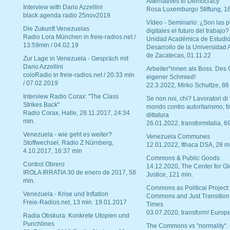
Alternatives to Democracy“
Interview with Dario Azzellini
Rosa Luxemburgo Stiftung, 1
black agenda radio 25nov2019
Vídeo - Seminario: ¿Son las p
Die Zukunft Venezuelas
digitales el futuro del trabajo?
Radio Lora München in freie-radios.net /
Unidad Académica de Estudio
13:59min / 04.02.19
Desarrollo de la Universidad
de Zacatecas, 01.11.22
Zur Lage in Venezuela - Gespräch mit
Dario Azzellini
Arbeiter*innen als Boss. Des
coloRadio in freie-radios.net / 20:33 min
eigener Schmied!
/ 07.02.2019
22.3.2022, Mirko Schultze, 86
Interview Radio Corax: "The Class
Se non noi, chi? Lavoratori di t
Strikes Back"
mondo contro autoritarismo, f
Radio Corax, Halle, 28.11.2017, 24:34
dittatura
min.
26.01.2022, transformitalia, 6
Venezuela - wie geht es weiter?
Venezuela Communes
Stoffwechsel, Radio Z Nürnberg,
12.01.2022, Ithaca DSA, 28 m
4.10.2017, 16:37 min
Commons & Public Goods
Control Obrero
14.12.2020, The Center for Gl
IROLA IRRATIA 30 de enero de 2017, 58
Justice, 121 min.
min.
Commons as Political Project:
Venezuela - Krise und Inflation
Commons and Just Transition
Freie-Radios.net, 13 min. 19.01.2017
Times
03.07.2020, transform! Europe
Radia Obskura: Konkrete Utopien und
Punchlines
The Commons vs "normality".