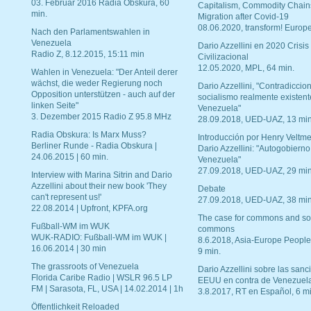
03. Februar 2016 Radia Obskura, 60
Capitalism, Commodity Chain
min.
Migration after Covid-19
08.06.2020, transform! Europe
Nach den Parlamentswahlen in
Venezuela
Dario Azzellini en 2020 Crisis
Radio Z, 8.12.2015, 15:11 min
Civilizacional
12.05.2020, MPL, 64 min.
Wahlen in Venezuela: "Der Anteil derer
wächst, die weder Regierung noch
Dario Azzellini, "Contradiccio
Opposition unterstützen - auch auf der
socialismo realmente existent
linken Seite"
Venezuela"
3. Dezember 2015 Radio Z 95.8 MHz
28.09.2018, UED-UAZ, 13 min
Radia Obskura: Is Marx Muss?
Introducción por Henry Veltme
Berliner Runde - Radia Obskura |
Dario Azzellini: "Autogobierno
24.06.2015 | 60 min.
Venezuela"
27.09.2018, UED-UAZ, 29 min
Interview with Marina Sitrin and Dario
Azzellini about their new book 'They
Debate
can't represent us!'
27.09.2018, UED-UAZ, 38 min
22.08.2014 | Upfront, KPFA.org
The case for commons and so
Fußball-WM im WUK
commons
WUK-RADIO: Fußball-WM im WUK |
8.6.2018, Asia-Europe People
16.06.2014 | 30 min
9 min.
The grassroots of Venezuela
Dario Azzellini sobre las san
Florida Caribe Radio | WSLR 96.5 LP
EEUU en contra de Venezuel
FM | Sarasota, FL, USA | 14.02.2014 | 1h
3.8.2017, RT en Español, 6 mi
Öffentlichkeit Reloaded