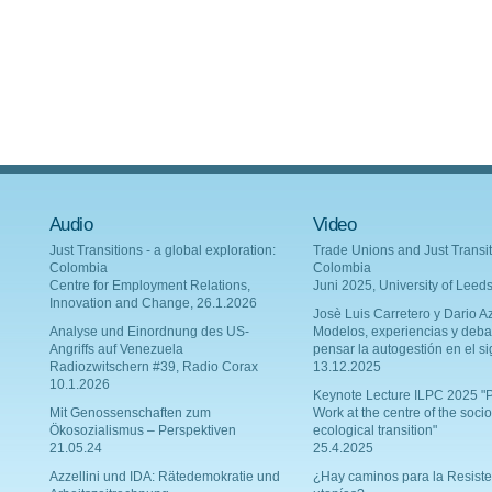
Audio
Video
Just Transitions - a global exploration:
Trade Unions and Just Transit
Colombia
Colombia
Centre for Employment Relations,
Juni 2025, University of Leed
Innovation and Change, 26.1.2026
Josè Luis Carretero y Dario Az
Analyse und Einordnung des US-
Modelos, experiencias y deba
Angriffs auf Venezuela
pensar la autogestión en el si
Radiozwitschern #39, Radio Corax
13.12.2025
10.1.2026
Keynote Lecture ILPC 2025 "P
Mit Genossenschaften zum
Work at the centre of the socio
Ökosozialismus – Perspektiven
ecological transition"
21.05.24
25.4.2025
Azzellini und IDA: Rätedemokratie und
¿Hay caminos para la Resiste