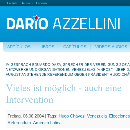
English
Deutsch
Español
ARTÍCULOS
LIBROS
CAPÍTULOS
VIDEOS-AUDIOS
IM GESPRÄCH EDUARDO DAZA, SPRECHER DER VEREINIGUNG SOZI
NETZWERKE UND ORGANISATIONEN VENEZUELAS (ANROS*), ÜBER DA
AUGUST ANSTEHENDE REFERENDUM GEGEN PRÄSIDENT HUGO CHÁ
Vieles ist möglich - auch eine
Intervention
Freitag, 06.08.2004 |
Tags:
Hugo Chávez
Venezuela
Elecciones
Referendum
América Latina