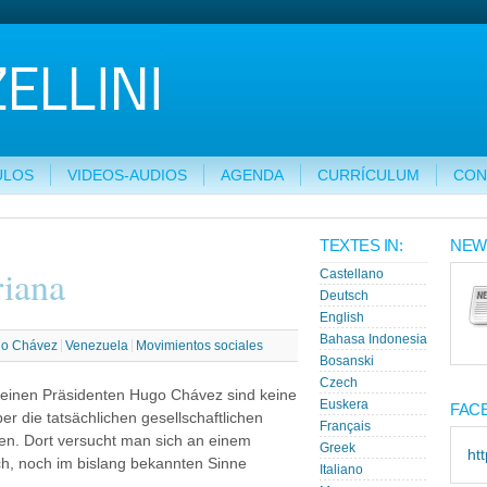
ULOS
VIDEOS-AUDIOS
AGENDA
CURRÍCULUM
CON
TEXTES IN:
NEW
riana
Castellano
Deutsch
English
Bahasa Indonesia
o Chávez
Venezuela
Movimientos sociales
Bosanski
Czech
einen Präsidenten Hugo Chávez sind keine
Euskera
FAC
er die tatsächlichen gesellschaftlichen
Français
en. Dort versucht man sich an einem
Greek
ht
sch, noch im bislang bekannten Sinne
Italiano