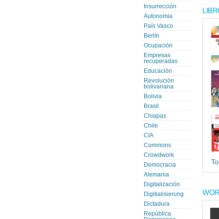
Insurrección
LIBR
Autonomia
País Vasco
Berlín
Ocupación
Empresas
recuperadas
Educación
Revolución
bolivariana
Bolivia
Brasil
Chiapas
Chile
CIA
Commons
Crowdwork
To
Democracia
Alemania
Digitalización
WOR
Digitialisierung
Dictadura
República