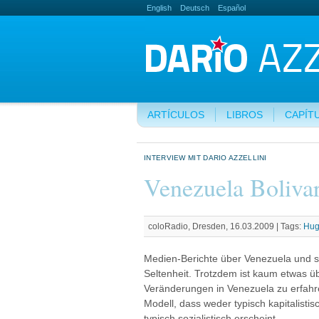
English
Deutsch
Español
ARTÍCULOS
LIBROS
CAPÍT
INTERVIEW MIT DARIO AZZELLINI
Venezuela Boliva
coloRadio, Dresden, 16.03.2009 |
Tags:
Hug
Medien-Berichte über Venezuela und s
Seltenheit. Trotzdem ist kaum etwas üb
Veränderungen in Venezuela zu erfahr
Modell, dass weder typisch kapitalisti
typisch sozialistisch erscheint.