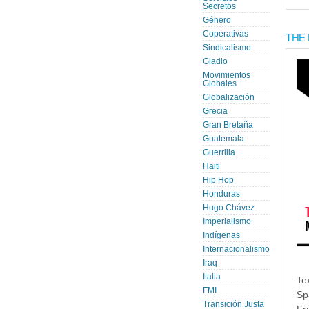
Secretos
Género
Coperativas
THE 
Sindicalismo
Gladio
Movimientos
Globales
Globalización
Grecia
Gran Bretaña
Guatemala
Guerrilla
Haiti
Hip Hop
Honduras
Hugo Chávez
Imperialismo
Indígenas
Internacionalismo
Iraq
Italia
Te
FMI
Sp
Transición Justa