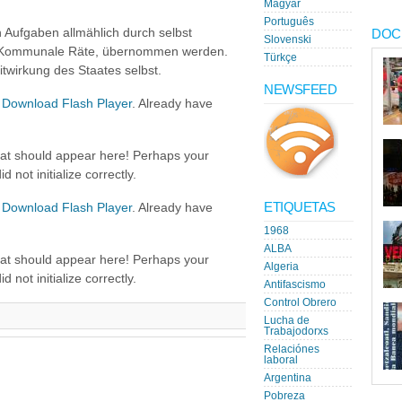
Magyar
Português
n Aufgaben allmählich durch selbst
DOC
Slovenski
 B. Kommunale Räte, übernommen werden.
Türkçe
itwirkung des Staates selbst.
NEWSFEED
.
Download Flash Player
. Already have
hat should appear here! Perhaps your
 not initialize correctly.
ETIQUETAS
.
Download Flash Player
. Already have
1968
ALBA
hat should appear here! Perhaps your
Algeria
 not initialize correctly.
Antifascismo
Control Obrero
Lucha de
Trabajodorxs
Relaciónes
laboral
Argentina
Pobreza