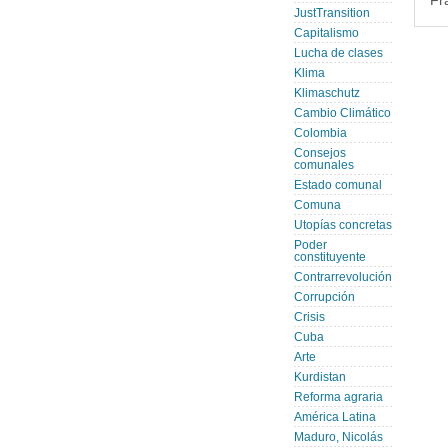
Fr
JustTransition
Capitalismo
Lucha de clases
Klima
Klimaschutz
Cambio Climático
Colombia
Consejos
comunales
Estado comunal
Comuna
Utopías concretas
Poder
constituyente
Contrarrevolución
Corrupción
Crisis
Cuba
Arte
Kurdistan
Reforma agraria
América Latina
Maduro, Nicolás