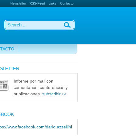
Newsletter
RSS-Feed
Links
Contacto
TACTO
SLETTER
Informe por mail con
comentarios, conferencias y
publicaciones.
subscribir ›››
EBOOK
tps://www.facebook.com/dario.azzellini