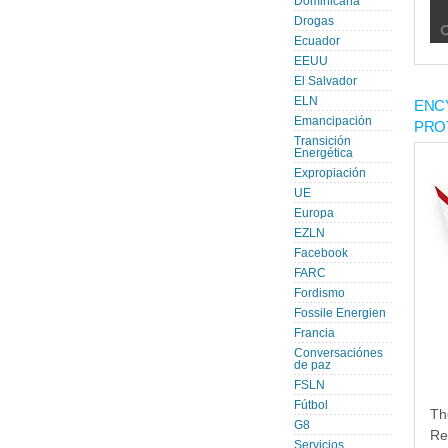
Dominicana
Drogas
Ecuador
EEUU
El Salvador
ELN
ENC
Emancipación
PRO
Transición
Energética
Expropiación
UE
Europa
EZLN
Facebook
FARC
Fordismo
Fossile Energien
Francia
Conversaciónes
de paz
FSLN
Fútbol
Th
G8
Re
Servicios