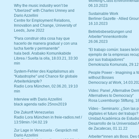
Working-Class Environmental
Why the music industry won’t be
06.10.2023
“Uberized” with Charles Umney and
Sustainable Work
Dario Azzellini
Berliner Gazette - Allied Grou
Centre for Employment Relations,
16.10.2023
Innovation and Change, University of
Leeds, June 2022
Betriebsbesetzungen und
Arbeiter*innenkontrolle
"Para construir otra cosa hay que
26.06.2023
hacerlo de manera gradual y con una
lucha fuerte y permanente"
"El trabajo común: bases teóri
hala bedi. Arabako Komunikabide
ejemplo de la empresas recu
Librea / Suelta la olla, 18.03.21, 33:30
por sus trabajadores"
min
Demokrazia Komunala, 29.12
System-Fehler des Kapitalismus als
People Power - Imagining a W
"Katastrophe" und Chance für globale
without Bosses
Arbeiterkämpfe?
Democracy at Work, 14.03.20
Radio Lora München, 02.06.20, 19:10
Video: Panel „Alternative Dem
min
Alternatives to Democracy“
Interview with Dario Azzellini
Rosa Luxemburgo Stiftung, 1
black agenda radio 25nov2019
Vídeo - Seminario: ¿Son las p
Die Zukunft Venezuelas
digitales el futuro del trabajo?
Radio Lora München in freie-radios.net /
Unidad Académica de Estudio
13:59min / 04.02.19
Desarrollo de la Universidad
de Zacatecas, 01.11.22
Zur Lage in Venezuela - Gespräch mit
Dario Azzellini
Arbeiter*innen als Boss. Des