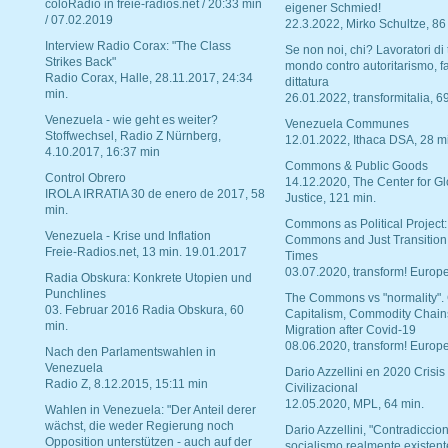
coloRadio in freie-radios.net / 20:33 min
eigener Schmied!
/ 07.02.2019
22.3.2022, Mirko Schultze, 86
Interview Radio Corax: "The Class
Se non noi, chi? Lavoratori di t
Strikes Back"
mondo contro autoritarismo, f
Radio Corax, Halle, 28.11.2017, 24:34
dittatura
min.
26.01.2022, transformitalia, 6
Venezuela - wie geht es weiter?
Venezuela Communes
Stoffwechsel, Radio Z Nürnberg,
12.01.2022, Ithaca DSA, 28 m
4.10.2017, 16:37 min
Commons & Public Goods
Control Obrero
14.12.2020, The Center for Gl
IROLA IRRATIA 30 de enero de 2017, 58
Justice, 121 min.
min.
Commons as Political Project:
Venezuela - Krise und Inflation
Commons and Just Transition
Freie-Radios.net, 13 min. 19.01.2017
Times
03.07.2020, transform! Europe
Radia Obskura: Konkrete Utopien und
Punchlines
The Commons vs "normality".
03. Februar 2016 Radia Obskura, 60
Capitalism, Commodity Chain
min.
Migration after Covid-19
08.06.2020, transform! Europe
Nach den Parlamentswahlen in
Venezuela
Dario Azzellini en 2020 Crisis
Radio Z, 8.12.2015, 15:11 min
Civilizacional
12.05.2020, MPL, 64 min.
Wahlen in Venezuela: "Der Anteil derer
wächst, die weder Regierung noch
Dario Azzellini, "Contradiccio
Opposition unterstützen - auch auf der
socialismo realmente existent