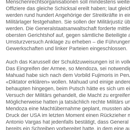
Menschenrechtsorganisationen soll mindestens weite
Offiziere das gleiche Schicksal ereilt haben; laut glei
werden rund hundert Angehörige der Streitkräfte in e
Militärlager festgehalten. Sie sollen der Militärjustiz üb
werden. Die Generalstaatsanwaltschaft forderte mittl
obersten Gerichtshof auf, gegen sämtliche Beteiligte
Umsturzversuch Anklage zu erheben – die Führunge
Gewerkschaften und linker Parteien eingeschlossen.
Auch das Karussell der Schuldzuweisungen ist in volle
Das Eingreifen der Armee, so Mendoza, sei notwend
Mahuad habe sich nach dem Vorbild Fujimoris in Per
«Diktator erklären» wollen. Mahuad und einige andere
behaupten hingegen, beim Putsch hätte es sich um e
Versuch der Militärs gehandelt, die Macht zu ergreifen
Möglicherweise hatten ja tatsächlich rechte Militärs un
Mendoza eine Machtübernahme geplant, mussten abe
Druck der USA im letzten Moment einen Rückzieher 
Antonio Vargas hat jedenfalls bestätigt, dass Genera
bereits ein Schreiben vorbereitet hatte, in dem eine au