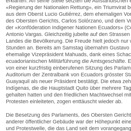
erklärten. An seine Stelle setzten die Aufständischen 
«Regierung der Nationalen Rettung», ein Triumvirat 
aus dem Oberst Lucio Gutiérrez, dem ehemaligen Vo
des Obersten Gerichts, Carlos Solórzano, und dem V
der «Konföderation Indigener Nationen Ecuadors» (C
Antonio Vargas. Gleichzeitig jubelte auf den Strassen
Landes die Bevölkerung. Die Freude hielt jedoch nur
Stunden an. Bereits am Samstag übernahm Gustavo 
ehemalige Vizepräsident Mahuads, dank eines Scha
ecuadorianischen Militärführung die Amtsgeschäfte. 
von einer kurzfristig einberufenen Sitzung des Parla
Auditorium der Zentralbank von Ecuadors grösster St
Guayaquil als neuer Präsident bestätigt. Die etwa ze
Indígenas, die die Hauptstadt Quito über mehrere Tag
gehalten hatten und den friedlichen Machtwechsel mit
Protesten einleiteten, zogen enttäuscht wieder ab.
Die Besetzung des Parlaments, des Obersten Gerich
anderer öffentlicher Gebäude war der Höhepunkt eine
und Protestwelle, die das Land seit dem vorangegan