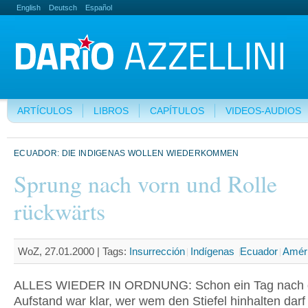
English
Deutsch
Español
ARTÍCULOS
LIBROS
CAPÍTULOS
VIDEOS-AUDIOS
ECUADOR: DIE INDIGENAS WOLLEN WIEDERKOMMEN
Sprung nach vorn und Rolle
rückwärts
WoZ, 27.01.2000 |
Tags:
Insurrección
Indígenas
Ecuador
Améri
ALLES WIEDER IN ORDNUNG: Schon ein Tag nach
Aufstand war klar, wer wem den Stiefel hinhalten darf