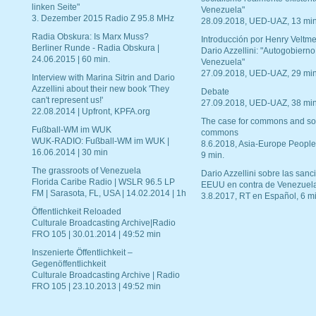
linken Seite"
Venezuela"
3. Dezember 2015 Radio Z 95.8 MHz
28.09.2018, UED-UAZ, 13 min
Radia Obskura: Is Marx Muss?
Introducción por Henry Veltme
Berliner Runde - Radia Obskura |
Dario Azzellini: "Autogobierno
24.06.2015 | 60 min.
Venezuela"
27.09.2018, UED-UAZ, 29 min
Interview with Marina Sitrin and Dario
Azzellini about their new book 'They
Debate
can't represent us!'
27.09.2018, UED-UAZ, 38 min
22.08.2014 | Upfront, KPFA.org
The case for commons and so
Fußball-WM im WUK
commons
WUK-RADIO: Fußball-WM im WUK |
8.6.2018, Asia-Europe People
16.06.2014 | 30 min
9 min.
The grassroots of Venezuela
Dario Azzellini sobre las san
Florida Caribe Radio | WSLR 96.5 LP
EEUU en contra de Venezuel
FM | Sarasota, FL, USA | 14.02.2014 | 1h
3.8.2017, RT en Español, 6 mi
Öffentlichkeit Reloaded
Culturale Broadcasting Archive|Radio
FRO 105 | 30.01.2014 | 49:52 min
Inszenierte Öffentlichkeit –
Gegenöffentlichkeit
Culturale Broadcasting Archive | Radio
FRO 105 | 23.10.2013 | 49:52 min