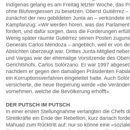
Indígenas gelang es am Freitag letzter Woche, das P
ohne Blutvergiessen zu besetzen. Oberst Gutiérrez – 
zunächst der neu gebildeten Junta an – verkündete i
Kampfanzug: «Wir werden hören, was das Parlament
fordert, und dafür sorgen, dass die Forderungen erfül
Wenig später räumte Gutiérrez seinen Posten zuguns
Generals Carlos Mendoza – angeblich, weil er von d
Absichten überzeugt war. Drittes Junta-Mitglied neb
und Vargas war der ehemalige Vorsitzende des Ober
Gerichtshofs, Carlos Solórzano. Er war 1997 abgeset
nachdem er gegen den damaligen Präsidenten Fabiá
ein Korruptionsverfahren eingeleitet hatte. Auch Soló
versicherte, die neue Regierung werde «die Verände
vornehmen, welche die Bevölkerung erhofft».
DER PUTSCH IM PUTSCH
In einer ersten Stellungnahme verlangten die Chefs d
Streitkräfte ein Ende der Rebellion, kurz danach forde
Mahuad zum Rücktritt auf; nur so könne eine «sozial