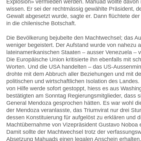
Explosion» vermieden werden. Mahuad wollte davon 
wissen. Er sei der rechtmässig gewählte Präsident, de
Gewalt abgesetzt wurde, sagte er. Dann flüchtete der
in die chilenische Botschaft.
Die Bevölkerung bejubelte den Machtwechsel; das A
weniger begeistert. Der Aufstand wurde von nahezu a
lateinamerikanischen Staaten – ausser Venezuela – ve
Die Europäische Union kritisierte ihn ebenfalls mit sc
Worten. Und die USA handelten – das US-Aussenmin
drohte mit dem Abbruch aller Beziehungen und mit de
politischen und wirtschaftlichen Isolation des Landes.
von Hilfe werde sofort gestoppt, hiess es aus Washin
bestätigten am Sonntag Regierungsmitglieder, dass si
General Mendoza gesprochen hätten. Es war wohl di
der Mendoza veranlasste, das Triumvirat nur drei St
dessen Konstituierung für aufgelöst zu erklären und d
Machtübernahme von Vizepräsident Gustavo Noboa ei
Damit sollte der Machtwechsel trotz der verfassungsw
Absetzung Mahuads einen legalen Anschein erhalten