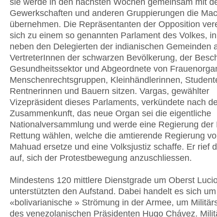
sie werde in den nächsten Wochen gemeinsam mit d
Gewerkschaften und anderen Gruppierungen die Mac
übernehmen. Die Repräsentanten der Opposition vere
sich zu einem so genannten Parlament des Volkes, i
neben den Delegierten der indianischen Gemeinden 
VertreterInnen der schwarzen Bevölkerung, der Besch
Gesundheitssektor und Abgeordnete von Frauenorgan
Menschenrechtsgruppen, Kleinhändlerinnen, Student
Rentnerinnen und Bauern sitzen. Vargas, gewählter
Vizepräsident dieses Parlaments, verkündete nach de
Zusammenkunft, das neue Organ sei die eigentliche
Nationalversammlung und werde eine Regierung der 
Rettung wählen, welche die amtierende Regierung vo
Mahuad ersetze und eine Volksjustiz schaffe. Er rief d
auf, sich der Protestbewegung anzuschliessen.
Mindestens 120 mittlere Dienstgrade um Oberst Lucio
unterstützten den Aufstand. Dabei handelt es sich um
«bolivarianische » Strömung in der Armee, um Militärs
des venezolanischen Präsidenten Hugo Chávez. Milit