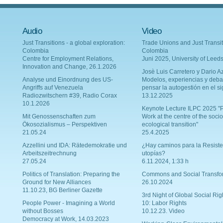
Audio
Video
Just Transitions - a global exploration:
Trade Unions and Just Transit
Colombia
Colombia
Centre for Employment Relations,
Juni 2025, University of Leed
Innovation and Change, 26.1.2026
Josè Luis Carretero y Dario Az
Analyse und Einordnung des US-
Modelos, experiencias y deba
Angriffs auf Venezuela
pensar la autogestión en el si
Radiozwitschern #39, Radio Corax
13.12.2025
10.1.2026
Keynote Lecture ILPC 2025 "P
Mit Genossenschaften zum
Work at the centre of the socio
Ökosozialismus – Perspektiven
ecological transition"
21.05.24
25.4.2025
Azzellini und IDA: Rätedemokratie und
¿Hay caminos para la Resiste
Arbeitszeitrechnung
utopías?
27.05.24
6.11.2024, 1:33 h
Politics of Translation: Preparing the
Commons and Social Transfo
Ground for New Alliances
26.10.2024
11.10.23, BG Berliner Gazette
3rd Night of Global Social Rig
People Power - Imagining a World
10: Labor Rights
without Bosses
10.12.23. Video
Democracy at Work, 14.03.2023