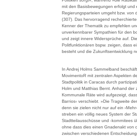
Politiken sorgt«, während »die Radikali
mit den Basisbewegungen erfolgt und e
Regierungsparteien umgeht bzw. von di
(307). Das hervorragend recherchierte 
Kenner der Thematik zu empfehlen und
unverkennbarer Sympathien für den boli
und zeigt innere Widersprüche auf. D
Politfunktionären bspw. zeigen, dass e
besteht und die Zukunftsentwicklung no
In Andrej Holms Sammelband beschäfti
MovimentoR mit zentralen Aspekten de
Stadtpolitik in Caracas durch partizip
Holm und Matthias Bernt. Anhand der z
Kommunale Räte wird aufgezeigt, dass 
Barrios‹ verschiebt. »Die Tragweite d
denn sie zielen nicht nur auf ein ›Mehr
streben ein völlig neues System der St
Stadtteilausschüsse und -kommitees
ohne dass dies einen Gnadenakt von ob
zwischen verschiedenen Entscheidungs