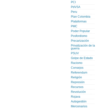
PCI
PdVSA
Peru
Plan Colombia
Plataformas
PMC
Poder Popular
Posfordismo
Precarización
Privatización de la
guerra
PSUV
Golpe de Estado
Racismo
Consejos
Referendum
Religión
Represión
Recursos
Revolución
Rojava
Autogestión
Mercenarios