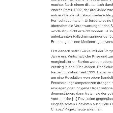
machte. Nach einem dilettantisch dur
Andrés Pérez 1992, der drei Jahre zu
antineoliberalen Aufstand niederschlag
Fernsehrede halten. Er forderte seine M
übernahm die Verantwortung für das Sc
»vorläufig« nicht erreicht worden. »Ei
unbekannten Fallschirmspringer genüge
Erhebung in einen Mediensieg zu verw
Erst danach setzt Twickel mit der Vor
Jahre ein. Wirtschaftliche Krise und z
marginalisierten Barrios werden ebens
Aufstieg in den 90er Jahren. Der Schw
Regierungsjahren seit 1999. Dabei wird
um eine Revolution ›von oben‹ handel
Entscheidungskompetenzen drängen, 
einklagen oder indigene Organisation
demonstrieren, dann treten sie der poli
Vertreter der [...] Revolution gegenü
eingefleischten Chavisten auch viele Op
Chávez’ Projekt heute ablehnen.