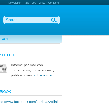
Newsletter
RSS-Feed
Links
Contacto
TACTO
SLETTER
Informe por mail con
comentarios, conferencias y
publicaciones.
subscribir ›››
EBOOK
tps://www.facebook.com/dario.azzellini