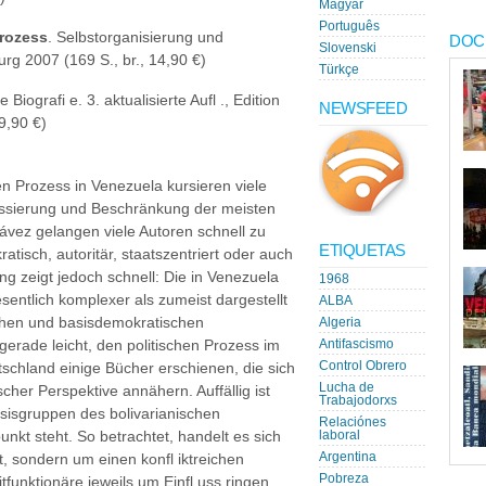
Magyar
Português
Prozess
. Selbstorganisierung und
DOC
Slovenski
rg 2007 (169 S., br., 14,90 €)
Türkçe
ne Biografi e. 3. aktualisierte Aufl ., Edition
NEWSFEED
9,90 €)
n Prozess in Venezuela kursieren viele
ussierung und Beschränkung der meisten
vez gelangen viele Autoren schnell zu
ETIQUETAS
tisch, autoritär, staatszentriert oder auch
ng zeigt jedoch schnell: Die in Venezuela
1968
entlich komplexer als zumeist dargestellt
ALBA
ischen und basisdemokratischen
Algeria
erade leicht, den politischen Prozess im
Antifascismo
Control Obrero
tschland einige Bücher erschienen, die sich
Lucha de
scher Perspektive annähern. Auffällig ist
Trabajodorxs
asisgruppen des bolivarianischen
Relaciónes
unkt steht. So betrachtet, handelt es sich
laboral
Argentina
t, sondern um einen konfl iktreichen
Pobreza
funktionäre jeweils um Einfl uss ringen