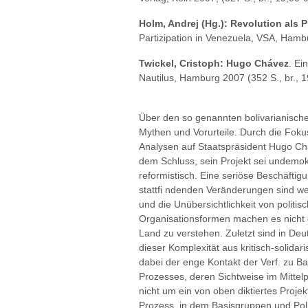
Holm, Andrej (Hg.): Revolution als 
Partizipation in Venezuela, VSA, Hambu
Twickel, Cristoph: Hugo Chávez
. Ei
Nautilus, Hamburg 2007 (352 S., br., 1
Über den so genannten bolivarianische
Mythen und Vorurteile. Durch die Fok
Analysen auf Staatspräsident Hugo Chá
dem Schluss, sein Projekt sei undemokra
reformistisch. Eine seriöse Beschäftigu
stattfi ndenden Veränderungen sind wes
und die Unübersichtlichkeit von polit
Organisationsformen machen es nicht g
Land zu verstehen. Zuletzt sind in Deu
dieser Komplexität aus kritisch-solidari
dabei der enge Kontakt der Verf. zu B
Prozesses, deren Sichtweise im Mittelp
nicht um ein von oben diktiertes Projek
Prozess, in dem Basisgruppen und Polit