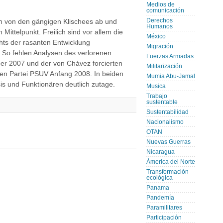
Medios de
comunicación
Derechos
ch von den gängigen Klischees ab und
Humanos
 Mittelpunkt. Freilich sind vor allem die
México
hts der rasanten Entwicklung
Migración
o fehlen Analysen des verlorenen
Fuerzas Armadas
 2007 und der von Chávez forcierten
Militarización
hen Partei PSUV Anfang 2008. In beiden
Mumia Abu-Jamal
is und Funktionären deutlich zutage.
Musica
Trabajo
sustentable
Sustentabilidad
Nacionalismo
OTAN
Nuevas Guerras
Nicaragua
Àmerica del Norte
Transformación
ecológica
Panama
Pandemía
Paramilitares
Participación