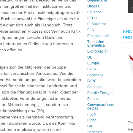
sierung in einem dialektischen Verhältnis
Dominicana
inen großen Teil der Institutionen und
Drogas
esen in der Praxis nicht mitgetragen wird«
Ecuador
EEUU
Buch ist sowohl für Einsteiger als auch für
El Salvador
 eignet sich auch als Handbuch. Trotz
ELN
ENC
varianischen Prozess übt Verf. auch Kritik
Emancipación
PRO
ie Spannungen zwischen Basis und
Transición
in heterogenes Geflecht von Interessen
Energética
ch offen ist.
Expropiación
UE
Europa
gen sich die Mitglieder der Gruppe
EZLN
s bolivarianischen Venezuelas. Wie die
Facebook
ative Elemente umgestaltet wird, beschreiben
FARC
wei Beispiele städtische Landreform und
Fordismo
sich die Planungsmacht in der ›Stadt der
Fossile Energien
er aktuellen Veränderungen ist immens,
Francia
‹ an Mitbestimmung [...], sondern sie
Conversaciónes
de paz
adtentwicklung an« (20).
FSLN
 übernehmen zunehmend Verantwortung,
Fútbol
Th
en darstellen würde. Da dies Konfl ikte
G8
Re
ebenen impliziere, werde es mit
Servicios