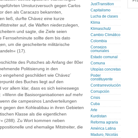
Fr
JustTransition
chgeführten Umsturzversuch gegen Carlos
Capitalismo
vor den als Caracazo bekannten,
Lucha de clases
en ließ, durfte Chávez eine kurze
Klima
itstreiter auf, die Waffen niederzulegen,
Klimaschutz
heitern und sagte, die Ziele seien
Cambio Climático
ne Fernsehminute sollte dem bis dato
Colombia
n, um die gescheiterte militärische
Consejos
andeln« (17).
comunales
Estado comunal
geschichte des Putsches ab Anfang der 80er
Comuna
unehmende Politisierung in den
Utopías concretas
o eingehend geschildert wie Chávez´
Poder
constituyente
erpunkt des Buches liegt auf den
Contrarrevolución
 vor allem klar, dass es sich keineswegs
Corrupción
t: »Wenn die Basisorganisationen auf mehr
Crisis
wenn die campesinos Landverteilungen
Cuba
en gegen den Kohleabbau in ihren Gebieten
Arte
tischen Klasse als die eigentlichen
Kurdistan
ber« (288). Zu Wort kommen neben
Reforma agraria
positionelle und ehemalige Mitstreiter, die
América Latina
Maduro, Nicolás