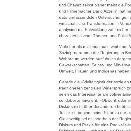
und Chávez selbst bisher meist die Pos
und Filmemacher Dario Azzellini hat mi
dato umfassendsten Untersuchungen übe
wirtschaftliche Transformation in Vene
analysiert die Entwicklung zahlreicher 
charakteristischer Themen und Politik
Viele der als misiones auch weit über
Sozialprogramme der Regierung in Ber
Wohnraum werden ausführlich dargest
Gewerkschaften, Selbst- und Mitverwal
Umwelt, Frauen und Indígenas haben i
Gerade die »Vielfältigkeit der sozialen
traditionellen zentralen Widerspruch zw
seien das Interessante am bolivariani
sei dabei ambivalent. »Obwohl, oder vi
Diskurs nicht über die anderen hebt, st
Teil er ist, beginnt seine Figur zu der 
Gleichzeitig sei es innerhalb der Regie
Diskurs und Praxis für eine Radikali