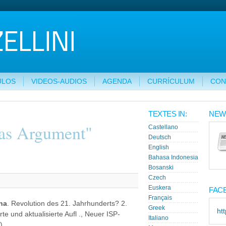
ULOS
VIDEOS-AUDIOS
AGENDA
CURRÍCULUM
CON
TEXTES IN:
NEW
as Argument"
Castellano
Deutsch
English
Bahasa Indonesia
Bosanski
Czech
Euskera
FAC
Français
ana
. Revolution des 21. Jahrhunderts? 2.
Greek
ht
e und aktualisierte Aufl ., Neuer ISP-
Italiano
)