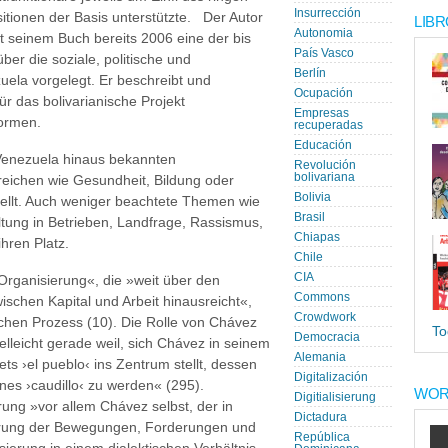
Insurrección
itionen der Basis unterstützte. Der Autor
LIBR
Autonomia
t seinem Buch bereits 2006 eine der bis
País Vasco
r die soziale, politische und
Berlín
zuela vorgelegt. Er beschreibt und
Ocupación
für das bolivarianische Projekt
Empresas
formen.
recuperadas
Educación
 Venezuela hinaus bekannten
Revolución
bolivariana
eichen wie Gesundheit, Bildung oder
Bolivia
ellt. Auch weniger beachtete Themen wie
Brasil
tung in Betrieben, Landfrage, Rassismus,
Chiapas
hren Platz.
Chile
CIA
 Organisierung«, die »weit über den
Commons
ischen Kapital und Arbeit hinausreicht«,
Crowdwork
schen Prozess (10). Die Rolle von Chávez
To
Democracia
elleicht gerade weil, sich Chávez in seinem
Alemania
ets ›el pueblo‹ ins Zentrum stellt, dessen
Digitalización
eines ›caudillo‹ zu werden« (295).
WOR
Digitialisierung
rung »vor allem Chávez selbst, der in
Dictadura
sierung der Bewegungen, Forderungen und
República