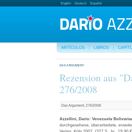
English
Deutsch
Español
ARTÍCULOS
LIBROS
CAPÍT
DAS ARGUMENT
Rezension aus "D
276/2008
Das Argument, 276/2008
Azzellini, Dario: Venezuela Bolivari
durchgesehene, überarbeitete, erweitert
Verlag, Köln 2007, (327 S., br., 19,90 €