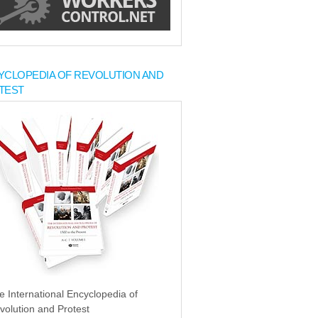
YCLOPEDIA OF REVOLUTION AND
TEST
e International Encyclopedia of
volution and Protest