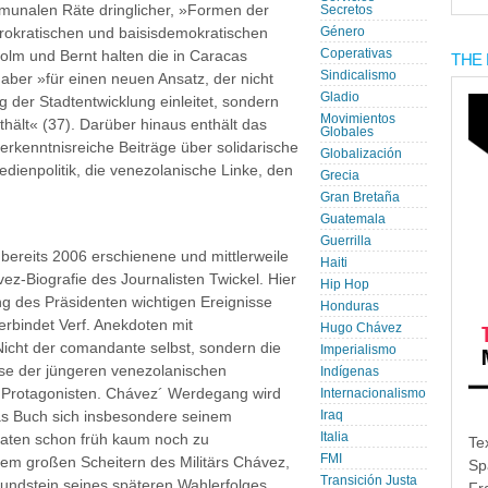
unalen Räte dringlicher, »Formen der
Secretos
rokratischen und baisisdemokratischen
Género
Coperativas
olm und Bernt halten die in Caracas
THE 
Sindicalismo
aber »für einen neuen Ansatz, der nicht
Gladio
 der Stadtentwicklung einleitet, sondern
Movimientos
hält« (37). Darüber hinaus enthält das
Globales
 erkenntnisreiche Beiträge über solidarische
Globalización
ienpolitik, die venezolanische Linke, den
Grecia
Gran Bretaña
Guatemala
Guerrilla
bereits 2006 erschienene und mittlerweile
Haiti
vez-Biografie des Journalisten Twickel. Hier
Hip Hop
ung des Präsidenten wichtigen Ereignisse
Honduras
verbindet Verf. Anekdoten mit
Hugo Chávez
Nicht der comandante selbst, sondern die
Imperialismo
sse der jüngeren venezolanischen
Indígenas
n Protagonisten. Chávez´ Werdegang wird
Internacionalismo
das Buch sich insbesondere seinem
Iraq
Italia
vaten schon früh kaum noch zu
Te
FMI
dem großen Scheitern des Militärs Chávez,
Sp
Transición Justa
undstein seines späteren Wahlerfolges