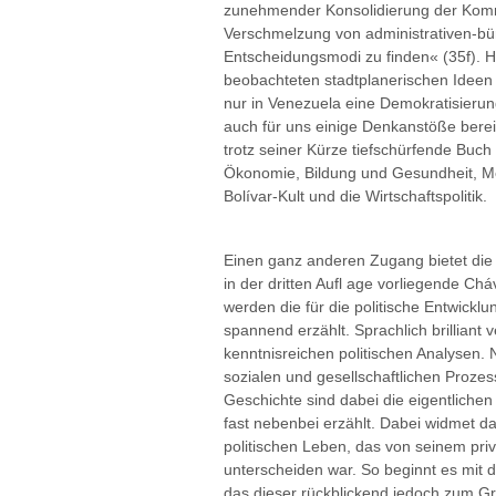
zunehmender Konsolidierung der Komm
Verschmelzung von administrativen-bü
Entscheidungsmodi zu finden« (35f). H
beobachteten stadtplanerischen Ideen 
nur in Venezuela eine Demokratisierung
auch für uns einige Denkanstöße bereit
trotz seiner Kürze tiefschürfende Buch
Ökonomie, Bildung und Gesundheit, Med
Bolívar-Kult und die Wirtschaftspolitik.
Einen ganz anderen Zugang bietet die 
in der dritten Aufl age vorliegende Chá
werden die für die politische Entwickl
spannend erzählt. Sprachlich brilliant 
kenntnisreichen politischen Analysen. 
sozialen und gesellschaftlichen Proze
Geschichte sind dabei die eigentliche
fast nebenbei erzählt. Dabei widmet 
politischen Leben, das von seinem pri
unterscheiden war. So beginnt es mit 
das dieser rückblickend jedoch zum Gr