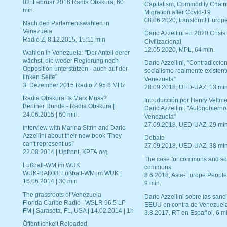
03. Februar 2016 Radia Obskura, 60
Capitalism, Commodity Chain
min.
Migration after Covid-19
08.06.2020, transform! Europe
Nach den Parlamentswahlen in
Venezuela
Dario Azzellini en 2020 Crisis
Radio Z, 8.12.2015, 15:11 min
Civilizacional
12.05.2020, MPL, 64 min.
Wahlen in Venezuela: "Der Anteil derer
wächst, die weder Regierung noch
Dario Azzellini, "Contradiccio
Opposition unterstützen - auch auf der
socialismo realmente existent
linken Seite"
Venezuela"
3. Dezember 2015 Radio Z 95.8 MHz
28.09.2018, UED-UAZ, 13 min
Radia Obskura: Is Marx Muss?
Introducción por Henry Veltme
Berliner Runde - Radia Obskura |
Dario Azzellini: "Autogobierno
24.06.2015 | 60 min.
Venezuela"
27.09.2018, UED-UAZ, 29 min
Interview with Marina Sitrin and Dario
Azzellini about their new book 'They
Debate
can't represent us!'
27.09.2018, UED-UAZ, 38 min
22.08.2014 | Upfront, KPFA.org
The case for commons and so
Fußball-WM im WUK
commons
WUK-RADIO: Fußball-WM im WUK |
8.6.2018, Asia-Europe People
16.06.2014 | 30 min
9 min.
The grassroots of Venezuela
Dario Azzellini sobre las san
Florida Caribe Radio | WSLR 96.5 LP
EEUU en contra de Venezuel
FM | Sarasota, FL, USA | 14.02.2014 | 1h
3.8.2017, RT en Español, 6 mi
Öffentlichkeit Reloaded