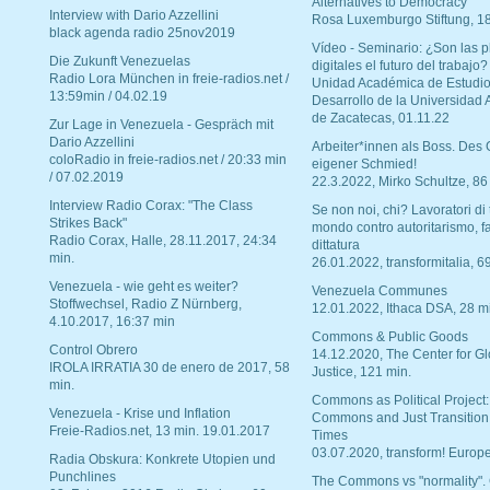
Alternatives to Democracy“
Interview with Dario Azzellini
Rosa Luxemburgo Stiftung, 1
black agenda radio 25nov2019
Vídeo - Seminario: ¿Son las p
Die Zukunft Venezuelas
digitales el futuro del trabajo?
Radio Lora München in freie-radios.net /
Unidad Académica de Estudio
13:59min / 04.02.19
Desarrollo de la Universidad
de Zacatecas, 01.11.22
Zur Lage in Venezuela - Gespräch mit
Dario Azzellini
Arbeiter*innen als Boss. Des
coloRadio in freie-radios.net / 20:33 min
eigener Schmied!
/ 07.02.2019
22.3.2022, Mirko Schultze, 86
Interview Radio Corax: "The Class
Se non noi, chi? Lavoratori di t
Strikes Back"
mondo contro autoritarismo, f
Radio Corax, Halle, 28.11.2017, 24:34
dittatura
min.
26.01.2022, transformitalia, 6
Venezuela - wie geht es weiter?
Venezuela Communes
Stoffwechsel, Radio Z Nürnberg,
12.01.2022, Ithaca DSA, 28 m
4.10.2017, 16:37 min
Commons & Public Goods
Control Obrero
14.12.2020, The Center for Gl
IROLA IRRATIA 30 de enero de 2017, 58
Justice, 121 min.
min.
Commons as Political Project:
Venezuela - Krise und Inflation
Commons and Just Transition
Freie-Radios.net, 13 min. 19.01.2017
Times
03.07.2020, transform! Europe
Radia Obskura: Konkrete Utopien und
Punchlines
The Commons vs "normality".