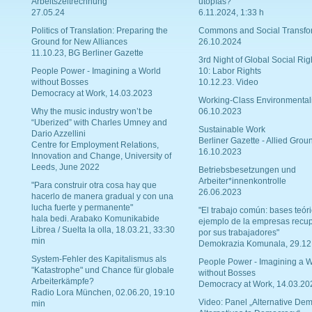
Arbeitszeitrechnung
utopías?
27.05.24
6.11.2024, 1:33 h
Politics of Translation: Preparing the
Commons and Social Transfo
Ground for New Alliances
26.10.2024
11.10.23, BG Berliner Gazette
3rd Night of Global Social Rig
People Power - Imagining a World
10: Labor Rights
without Bosses
10.12.23. Video
Democracy at Work, 14.03.2023
Working-Class Environmental
Why the music industry won’t be
06.10.2023
“Uberized” with Charles Umney and
Sustainable Work
Dario Azzellini
Berliner Gazette - Allied Grou
Centre for Employment Relations,
16.10.2023
Innovation and Change, University of
Leeds, June 2022
Betriebsbesetzungen und
Arbeiter*innenkontrolle
"Para construir otra cosa hay que
26.06.2023
hacerlo de manera gradual y con una
lucha fuerte y permanente"
"El trabajo común: bases teóri
hala bedi. Arabako Komunikabide
ejemplo de la empresas recu
Librea / Suelta la olla, 18.03.21, 33:30
por sus trabajadores"
min
Demokrazia Komunala, 29.12
System-Fehler des Kapitalismus als
People Power - Imagining a W
"Katastrophe" und Chance für globale
without Bosses
Arbeiterkämpfe?
Democracy at Work, 14.03.20
Radio Lora München, 02.06.20, 19:10
Video: Panel „Alternative Dem
min