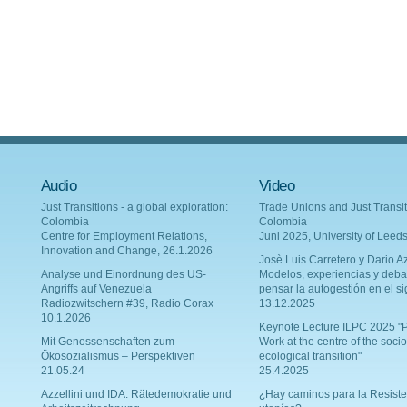
Audio
Video
Just Transitions - a global exploration:
Trade Unions and Just Transit
Colombia
Colombia
Centre for Employment Relations,
Juni 2025, University of Leed
Innovation and Change, 26.1.2026
Josè Luis Carretero y Dario Az
Analyse und Einordnung des US-
Modelos, experiencias y deba
Angriffs auf Venezuela
pensar la autogestión en el si
Radiozwitschern #39, Radio Corax
13.12.2025
10.1.2026
Keynote Lecture ILPC 2025 "P
Mit Genossenschaften zum
Work at the centre of the socio
Ökosozialismus – Perspektiven
ecological transition"
21.05.24
25.4.2025
Azzellini und IDA: Rätedemokratie und
¿Hay caminos para la Resiste