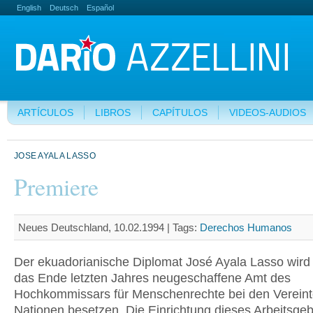
English
Deutsch
Español
ARTÍCULOS
LIBROS
CAPÍTULOS
VIDEOS-AUDIOS
JOSE AYALA LASSO
Premiere
Neues Deutschland, 10.02.1994 |
Tags:
Derechos Humanos
Der ekuadorianische Diplomat José Ayala Lasso wird 
das Ende letzten Jahres neugeschaffene Amt des
Hochkommissars für Menschenrechte bei den Verein
Nationen besetzen. Die Einrichtung dieses Arbeitsgeb