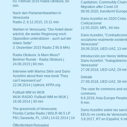
03. Februar 2016 Radia Obskura, 60
Capitalism, Commodity Chain
min.
Migration after Covid-19
08.06.2020, transform! Europe
Nach den Parlamentswahlen in
Venezuela
Dario Azzellini en 2020 Crisis
Radio Z, 8.12.2015, 15:11 min
Civilizacional
12.05.2020, MPL, 64 min.
Wahlen in Venezuela: "Der Anteil derer
wächst, die weder Regierung noch
Dario Azzellini, "Contradiccio
Opposition unterstützen - auch auf der
socialismo realmente existent
linken Seite"
Venezuela"
3. Dezember 2015 Radio Z 95.8 MHz
28.09.2018, UED-UAZ, 13 min
Radia Obskura: Is Marx Muss?
Introducción por Henry Veltme
Berliner Runde - Radia Obskura |
Dario Azzellini: "Autogobierno
24.06.2015 | 60 min.
Venezuela"
27.09.2018, UED-UAZ, 29 min
Interview with Marina Sitrin and Dario
Azzellini about their new book 'They
Debate
can't represent us!'
27.09.2018, UED-UAZ, 38 min
22.08.2014 | Upfront, KPFA.org
The case for commons and so
Fußball-WM im WUK
commons
WUK-RADIO: Fußball-WM im WUK |
8.6.2018, Asia-Europe People
16.06.2014 | 30 min
9 min.
The grassroots of Venezuela
Dario Azzellini sobre las san
Florida Caribe Radio | WSLR 96.5 LP
EEUU en contra de Venezuel
FM | Sarasota, FL, USA | 14.02.2014 | 1h
3.8.2017, RT en Español, 6 mi
Öffentlichkeit Reloaded