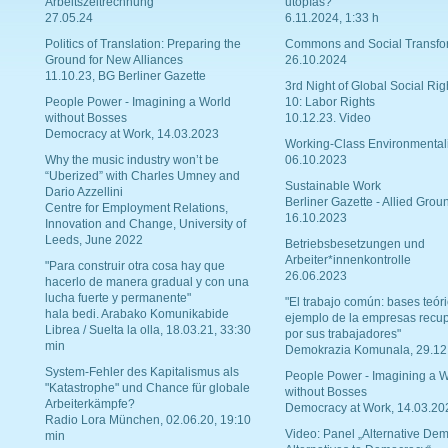
Arbeitszeitrechnung
utopías?
27.05.24
6.11.2024, 1:33 h
Politics of Translation: Preparing the
Commons and Social Transfo
Ground for New Alliances
26.10.2024
11.10.23, BG Berliner Gazette
3rd Night of Global Social Rig
People Power - Imagining a World
10: Labor Rights
without Bosses
10.12.23. Video
Democracy at Work, 14.03.2023
Working-Class Environmental
Why the music industry won’t be
06.10.2023
“Uberized” with Charles Umney and
Sustainable Work
Dario Azzellini
Berliner Gazette - Allied Grou
Centre for Employment Relations,
16.10.2023
Innovation and Change, University of
Leeds, June 2022
Betriebsbesetzungen und
Arbeiter*innenkontrolle
"Para construir otra cosa hay que
26.06.2023
hacerlo de manera gradual y con una
lucha fuerte y permanente"
"El trabajo común: bases teóri
hala bedi. Arabako Komunikabide
ejemplo de la empresas recu
Librea / Suelta la olla, 18.03.21, 33:30
por sus trabajadores"
min
Demokrazia Komunala, 29.12
System-Fehler des Kapitalismus als
People Power - Imagining a W
"Katastrophe" und Chance für globale
without Bosses
Arbeiterkämpfe?
Democracy at Work, 14.03.20
Radio Lora München, 02.06.20, 19:10
Video: Panel „Alternative Dem
min