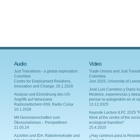
Audio
Video
Just Transitions - a global exploration:
Trade Unions and Just Transit
Colombia
Colombia
Centre for Employment Relations,
Juni 2025, University of Leed
Innovation and Change, 26.1.2026
Josè Luis Carretero y Dario Az
Analyse und Einordnung des US-
Modelos, experiencias y deba
Angriffs auf Venezuela
pensar la autogestión en el si
Radiozwitschern #39, Radio Corax
13.12.2025
10.1.2026
Keynote Lecture ILPC 2025 "P
Mit Genossenschaften zum
Work at the centre of the socio
Ökosozialismus – Perspektiven
ecological transition"
21.05.24
25.4.2025
Azzellini und IDA: Rätedemokratie und
¿Hay caminos para la Resiste