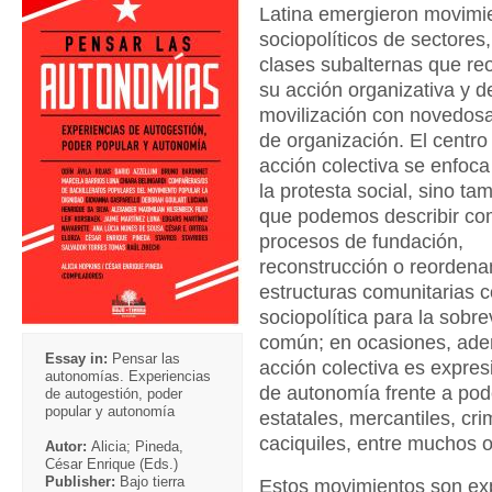
Latina emergieron movimi
sociopolíticos de sectores
clases subalternas que re
su acción organizativa y d
movilización con novedos
de organización. El centro
acción colectiva se enfoca
la protesta social, sino ta
que podemos describir c
procesos de fundación,
reconstrucción o reordena
estructuras comunitarias 
sociopolítica para la sobr
común; en ocasiones, ade
Essay in:
Pensar las
acción colectiva es expres
autonomías. Experiencias
de autonomía frente a po
de autogestión, poder
popular y autonomía
estatales, mercantiles, cri
caciquiles, entre muchos o
Autor:
Alicia; Pineda,
César Enrique (Eds.)
Publisher:
Bajo tierra
Estos movimientos son ex