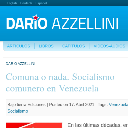
English
Deutsch
Español
ARTÍCULOS
LIBROS
CAPÍTULOS
VIDEOS-AUDIOS
DARIO AZZELLINI
Comuna o nada. Socialismo
comunero en Venezuela
Bajo tierra Ediciones | Posted on 17. Abril 2021 |
Tags:
Venezuel
Socialismo
En las últimas décadas, e