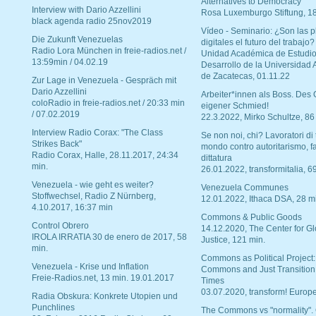
Alternatives to Democracy“
Interview with Dario Azzellini
Rosa Luxemburgo Stiftung, 1
black agenda radio 25nov2019
Vídeo - Seminario: ¿Son las p
Die Zukunft Venezuelas
digitales el futuro del trabajo?
Radio Lora München in freie-radios.net /
Unidad Académica de Estudio
13:59min / 04.02.19
Desarrollo de la Universidad
de Zacatecas, 01.11.22
Zur Lage in Venezuela - Gespräch mit
Dario Azzellini
Arbeiter*innen als Boss. Des
coloRadio in freie-radios.net / 20:33 min
eigener Schmied!
/ 07.02.2019
22.3.2022, Mirko Schultze, 86
Interview Radio Corax: "The Class
Se non noi, chi? Lavoratori di t
Strikes Back"
mondo contro autoritarismo, f
Radio Corax, Halle, 28.11.2017, 24:34
dittatura
min.
26.01.2022, transformitalia, 6
Venezuela - wie geht es weiter?
Venezuela Communes
Stoffwechsel, Radio Z Nürnberg,
12.01.2022, Ithaca DSA, 28 m
4.10.2017, 16:37 min
Commons & Public Goods
Control Obrero
14.12.2020, The Center for Gl
IROLA IRRATIA 30 de enero de 2017, 58
Justice, 121 min.
min.
Commons as Political Project:
Venezuela - Krise und Inflation
Commons and Just Transition
Freie-Radios.net, 13 min. 19.01.2017
Times
03.07.2020, transform! Europe
Radia Obskura: Konkrete Utopien und
Punchlines
The Commons vs "normality".