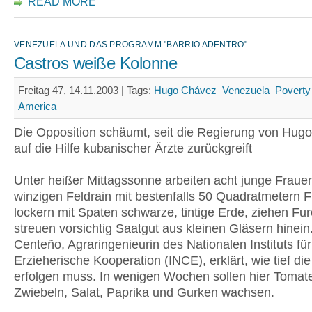
READ MORE
VENEZUELA UND DAS PROGRAMM "BARRIO ADENTRO"
Castros weiße Kolonne
Freitag 47, 14.11.2003 |
Tags:
Hugo Chávez
Venezuela
Poverty
America
Die Opposition schäumt, seit die Regierung von Hug
auf die Hilfe kubanischer Ärzte zurückgreift
Unter heißer Mittagssonne arbeiten acht junge Fraue
winzigen Feldrain mit bestenfalls 50 Quadratmetern F
lockern mit Spaten schwarze, tintige Erde, ziehen Fu
streuen vorsichtig Saatgut aus kleinen Gläsern hinei
Centeño, Agraringenieurin des Nationalen Instituts für
Erzieherische Kooperation (INCE), erklärt, wie tief di
erfolgen muss. In wenigen Wochen sollen hier Tomat
Zwiebeln, Salat, Paprika und Gurken wachsen.