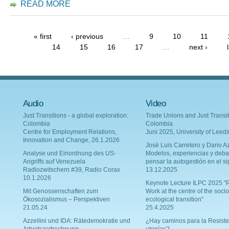
READ MORE
« first
‹ previous
…
9
10
11
14
15
16
17
…
next ›
Audio
Video
Just Transitions - a global exploration:
Trade Unions and Just Transit
Colombia
Colombia
Centre for Employment Relations,
Juni 2025, University of Leed
Innovation and Change, 26.1.2026
Josè Luis Carretero y Dario Az
Analyse und Einordnung des US-
Modelos, experiencias y deba
Angriffs auf Venezuela
pensar la autogestión en el si
Radiozwitschern #39, Radio Corax
13.12.2025
10.1.2026
Keynote Lecture ILPC 2025 "P
Mit Genossenschaften zum
Work at the centre of the socio
Ökosozialismus – Perspektiven
ecological transition"
21.05.24
25.4.2025
Azzellini und IDA: Rätedemokratie und
¿Hay caminos para la Resiste
Arbeitszeitrechnung
utopías?