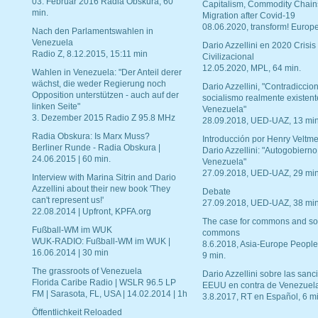
03. Februar 2016 Radia Obskura, 60
Capitalism, Commodity Chain
min.
Migration after Covid-19
08.06.2020, transform! Europe
Nach den Parlamentswahlen in
Venezuela
Dario Azzellini en 2020 Crisis
Radio Z, 8.12.2015, 15:11 min
Civilizacional
12.05.2020, MPL, 64 min.
Wahlen in Venezuela: "Der Anteil derer
wächst, die weder Regierung noch
Dario Azzellini, "Contradiccio
Opposition unterstützen - auch auf der
socialismo realmente existent
linken Seite"
Venezuela"
3. Dezember 2015 Radio Z 95.8 MHz
28.09.2018, UED-UAZ, 13 min
Radia Obskura: Is Marx Muss?
Introducción por Henry Veltme
Berliner Runde - Radia Obskura |
Dario Azzellini: "Autogobierno
24.06.2015 | 60 min.
Venezuela"
27.09.2018, UED-UAZ, 29 min
Interview with Marina Sitrin and Dario
Azzellini about their new book 'They
Debate
can't represent us!'
27.09.2018, UED-UAZ, 38 min
22.08.2014 | Upfront, KPFA.org
The case for commons and so
Fußball-WM im WUK
commons
WUK-RADIO: Fußball-WM im WUK |
8.6.2018, Asia-Europe People
16.06.2014 | 30 min
9 min.
The grassroots of Venezuela
Dario Azzellini sobre las san
Florida Caribe Radio | WSLR 96.5 LP
EEUU en contra de Venezuel
FM | Sarasota, FL, USA | 14.02.2014 | 1h
3.8.2017, RT en Español, 6 mi
Öffentlichkeit Reloaded