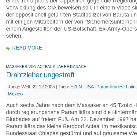
eines Terrorplans der Opposition gegen die Regierun
Verwicklung des CIA beweisen soll. In einem Video 
der oppositionell geführten Stadtpolizei von Baruta 
mit einigen Mitarbeitern der von "Sicherheitsunterne
einem Angestellten der US-Botschaft, Ex-Army-Oberst
sehen.
READ MORE
MASSAKER VON ACTEAL 6 JAHRE DANACH
Drahtzieher ungestraft
Junge Welt, 22.12.2003 |
Tags:
EZLN
USA
Paramilitaries
Latin
Mexico
Auch sechs Jahre nach dem Massaker an 45 Tzotzil-
durch regierungsnahe Paramilitärs sind die Hintermä
Blutbades auf freiem Fuß. Am 22. Dezember 1997 ha
Paramilitärs das kleine Bergdorf Acteál im mexikanis
Bundesstaat Chiapas gestürmt und auf grausame We