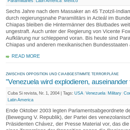
Paramilitaries
Latin America
Mexico
Sechs Jahre nach dem Massaker an 45 Tzotzil-India
durch regierungsnahe Paramilitärs in Acteál im Bunde
Chiapas bleiben die Hintermänner des Blutbades we
ungestraft. Auch unter der Regierung von Vicente Fo
Aufklärung nur schleppend voran. Bis heute sind Param
Chiapas und anderen mexikanischen Bundesstaaten a
READ MORE
ZWISCHEN OPPOSITION UND CIA ABGESTIMMTE TERRORPLÄNE
"Venezuela wird explodieren, auseinander f
Cuba Si revista, Nr. 1, 2004 |
Tags:
USA
Venezuela
Military
Cou
Latin America
Ende Oktober 2003 legten Parlamentsabgeordnete 
(Bewegung V. Republik), der Partei des venezolanisc
Präsidenten Chávez, der Presse Material vor, das die