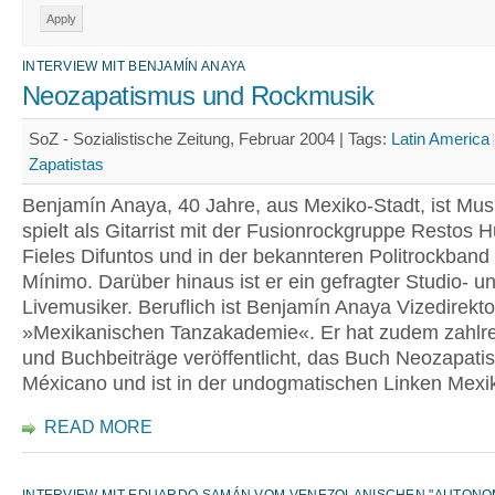
INTERVIEW MIT BENJAMÍN ANAYA
Neozapatismus und Rockmusik
SoZ - Sozialistische Zeitung, Februar 2004 |
Tags:
Latin America
Zapatistas
Benjamín Anaya, 40 Jahre, aus Mexiko-Stadt, ist Musi
spielt als Gitarrist mit der Fusionrockgruppe Restos
Fieles Difuntos und in der bekannteren Politrockband 
Mínimo. Darüber hinaus ist er ein gefragter Studio- u
Livemusiker. Beruflich ist Benjamín Anaya Vizedirekto
»Mexikanischen Tanzakademie«. Er hat zudem zahlrei
und Buchbeiträge veröffentlicht, das Buch Neozapat
Méxicano und ist in der undogmatischen Linken Mexik
READ MORE
INTERVIEW MIT EDUARDO SAMÁN VOM VENEZOLANISCHEN "AUTONO