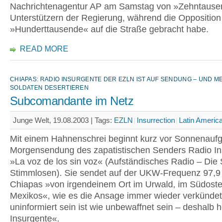
Nachrichtenagentur AP am Samstag von »Zehntaus
Unterstützern der Regierung, während die Opposition
»Hunderttausende« auf die Straße gebracht habe.
READ MORE
CHIAPAS: RADIO INSURGENTE DER EZLN IST AUF SENDUNG – UND M
SOLDATEN DESERTIEREN
Subcomandante im Netz
Junge Welt, 19.08.2003 |
Tags:
EZLN
Insurrection
Latin Americ
Mit einem Hahnenschrei beginnt kurz vor Sonnenauf
Morgensendung des zapatistischen Senders Radio In
»La voz de los sin voz« (Aufständisches Radio – Die
Stimmlosen). Sie sendet auf der UKW-Frequenz 97,9
Chiapas »von irgendeinem Ort im Urwald, im Südost
Mexikos«, wie es die Ansage immer wieder verkünde
uninformiert sein ist wie unbewaffnet sein – deshalb 
Insurgente«.