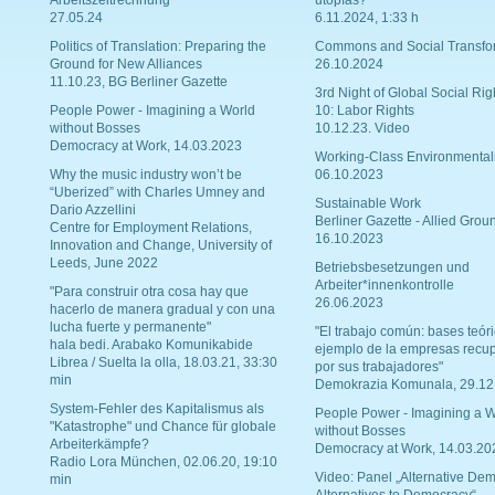
27.05.24
6.11.2024, 1:33 h
Politics of Translation: Preparing the
Commons and Social Transfo
Ground for New Alliances
26.10.2024
11.10.23, BG Berliner Gazette
3rd Night of Global Social Rig
People Power - Imagining a World
10: Labor Rights
without Bosses
10.12.23. Video
Democracy at Work, 14.03.2023
Working-Class Environmental
Why the music industry won’t be
06.10.2023
“Uberized” with Charles Umney and
Sustainable Work
Dario Azzellini
Berliner Gazette - Allied Grou
Centre for Employment Relations,
16.10.2023
Innovation and Change, University of
Leeds, June 2022
Betriebsbesetzungen und
Arbeiter*innenkontrolle
"Para construir otra cosa hay que
26.06.2023
hacerlo de manera gradual y con una
lucha fuerte y permanente"
"El trabajo común: bases teóri
hala bedi. Arabako Komunikabide
ejemplo de la empresas recu
Librea / Suelta la olla, 18.03.21, 33:30
por sus trabajadores"
min
Demokrazia Komunala, 29.12
System-Fehler des Kapitalismus als
People Power - Imagining a W
"Katastrophe" und Chance für globale
without Bosses
Arbeiterkämpfe?
Democracy at Work, 14.03.20
Radio Lora München, 02.06.20, 19:10
Video: Panel „Alternative Dem
min
Alternatives to Democracy“