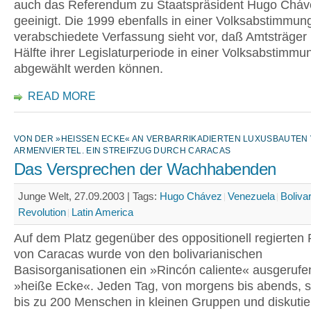
auch das Referendum zu Staatspräsident Hugo Cháv
geeinigt. Die 1999 ebenfalls in einer Volksabstimmun
verabschiedete Verfassung sieht vor, daß Amtsträger
Hälfte ihrer Legislaturperiode in einer Volksabstimmu
abgewählt werden können.
READ MORE
VON DER »HEISSEN ECKE« AN VERBARRIKADIERTEN LUXUSBAUTEN VO
RMENVIERTEL. EIN STREIFZUG DURCH CARACAS
Das Versprechen der Wachhabenden
Junge Welt, 27.09.2003 |
Tags:
Hugo Chávez
Venezuela
Boliva
Revolution
Latin America
Auf dem Platz gegenüber des oppositionell regierten
von Caracas wurde von den bolivarianischen
Basisorganisationen ein »Rincón caliente« ausgerufe
»heiße Ecke«. Jeden Tag, von morgens bis abends, s
bis zu 200 Menschen in kleinen Gruppen und diskutie