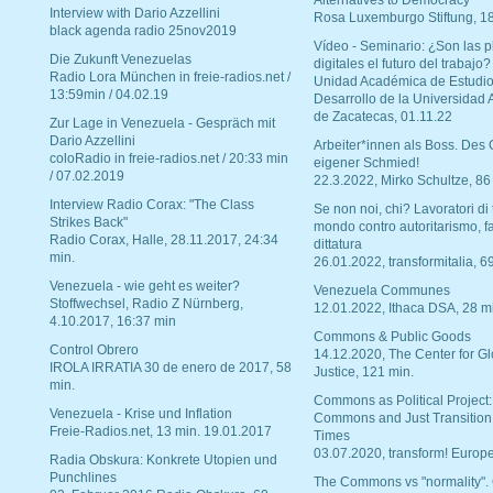
Interview with Dario Azzellini
Rosa Luxemburgo Stiftung, 1
black agenda radio 25nov2019
Vídeo - Seminario: ¿Son las p
Die Zukunft Venezuelas
digitales el futuro del trabajo?
Radio Lora München in freie-radios.net /
Unidad Académica de Estudio
13:59min / 04.02.19
Desarrollo de la Universidad
de Zacatecas, 01.11.22
Zur Lage in Venezuela - Gespräch mit
Dario Azzellini
Arbeiter*innen als Boss. Des
coloRadio in freie-radios.net / 20:33 min
eigener Schmied!
/ 07.02.2019
22.3.2022, Mirko Schultze, 86
Interview Radio Corax: "The Class
Se non noi, chi? Lavoratori di t
Strikes Back"
mondo contro autoritarismo, f
Radio Corax, Halle, 28.11.2017, 24:34
dittatura
min.
26.01.2022, transformitalia, 6
Venezuela - wie geht es weiter?
Venezuela Communes
Stoffwechsel, Radio Z Nürnberg,
12.01.2022, Ithaca DSA, 28 m
4.10.2017, 16:37 min
Commons & Public Goods
Control Obrero
14.12.2020, The Center for Gl
IROLA IRRATIA 30 de enero de 2017, 58
Justice, 121 min.
min.
Commons as Political Project:
Venezuela - Krise und Inflation
Commons and Just Transition
Freie-Radios.net, 13 min. 19.01.2017
Times
03.07.2020, transform! Europe
Radia Obskura: Konkrete Utopien und
Punchlines
The Commons vs "normality".