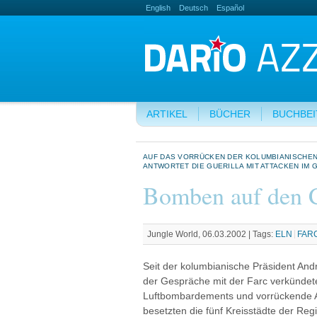
English
Deutsch
Español
ARTIKEL
BÜCHER
BUCHBE
AUF DAS VORRÜCKEN DER KOLUMBIANISCHEN 
ANTWORTET DIE GUERILLA MIT ATTACKEN IM 
Bomben auf den 
Jungle World, 06.03.2002 |
Tags:
ELN
FAR
Seit der kolumbianische Präsident An
der Gespräche mit der Farc verkündet
Luftbombardements und vorrückende A
besetzten die fünf Kreisstädte der Reg