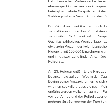
kolumbianischen Medien wird er bereits
ehemaliger Gouverneur von Antioquía 
beteiligt und lehnte Gespräche mit der 
Wahlsiegs ist eine Verschärfung des K
Der Kriegskurs dient Pastrana auch d
zu profilieren und so dem Kandidaten 
zu verleihen. Als Antwort auf das Vor
Guerillas zahlreicher. Wenige Tage 
etwa zehn Prozent der kolumbianisch
Florencia mit 200 000 Einwohnern war
und im ganzen Land finden Anschläge au
Polizei statt.
Am 23. Februar entführte die Farc zud
Betancur, die auf dem Weg in den Cagu
Beginn seiner Amtszeit, entfernte sich
wird nun spekuliert, dass die nach M
entführt werden wollte, um zu mehr Pub
von der Armee und der Polizei davor g
mehrere Straßensperren der Farc bek