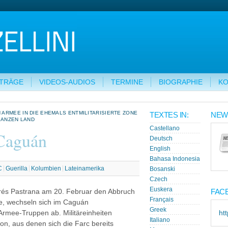
ITRÄGE
VIDEOS-AUDIOS
TERMINE
BIOGRAPHIE
KO
ARMEE IN DIE EHEMALS ENTMILITARISIERTE ZONE
TEXTES IN:
NEW
GANZEN LAND
Castellano
Caguán
Deutsch
English
Bahasa Indonesia
C
Guerilla
Kolumbien
Lateinamerika
Bosanski
Czech
Euskera
FAC
drés Pastrana am 20. Februar den Abbruch
Français
e, wechseln sich im Caguán
Greek
rmee-Truppen ab. Militäreinheiten
ht
Italiano
ion, aus denen sich die Farc bereits