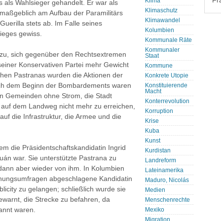
Fr
Klima
 als Wahlsieger gehandelt. Er war als
Klimaschutz
maßgeblich am Aufbau der Paramilitärs
Klimawandel
Guerilla stets ab. Im Falle seines
Kolumbien
rieges gewiss.
Kommunale Räte
Kommunaler
azu, sich gegenüber den Rechtsextremen
Staat
seiner Konservativen Partei mehr Gewicht
Kommune
gehen Pastranas wurden die Aktionen der
Konkrete Utopie
nach dem Beginn der Bombardements waren
Konstituierende
Macht
en Gemeinden ohne Strom, die Stadt
Konterrevolution
 auf dem Landweg nicht mehr zu erreichen,
Korruption
f die Infrastruktur, die Armee und die
Krise
Kuba
Kunst
em die Präsidentschaftskandidatin Ingrid
Kurdistan
án war. Sie unterstützte Pastrana zu
Landreform
 dann aber wieder von ihm. In Kolumbien
Lateinamerika
einungsumfragen abgeschlagene Kandidatin
Maduro, Nicolás
licity zu gelangen; schließlich wurde sie
Medien
ewarnt, die Strecke zu befahren, da
Menschenrechte
annt waren.
Mexiko
Migration