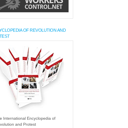
YCLOPEDIA OF REVOLUTION AND
TEST
e International Encyclopedia of
volution and Protest