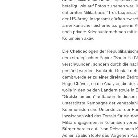
beteiligt, wie auf Fotos zu sehen war.
entfernten Militärbasis "Tres Esquinas
der US-Army. Insgesamt dürften zwis
amerikanischer Sicherheitsorgane in K
noch private Kriegsunternehmen mit in
Kolumbien aktiv.
Die Chefideologen der Republikanischen
dem strategischen Papier "Santa Fe IV
verschwunden, sondern durch die nachlä
gestärkt worden. Konkrete Gestalt ne
damit werde er zu einer direkten Bedr
Hugo Chávez, so die Analyse, die der U
wolle in den beiden Ländern sowie in 
"Großkolumbien" aufbauen. In diesem 
unterstützte Kampagne der venezolani
Kommunisten und Unterstützer der Farc
Inzwischen wird das Terrain für ein n
Militärengagement in Kolumbien vorber
Bürger bereits auf, "von Reisen nach
Administration lobte das Vorgehen Pas