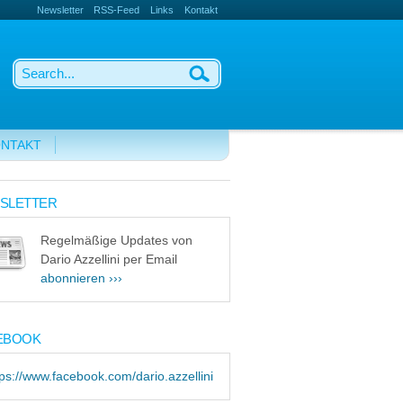
Newsletter
RSS-Feed
Links
Kontakt
NTAKT
SLETTER
Regelmäßige Updates von
Dario Azzellini per Email
abonnieren ›››
EBOOK
tps://www.facebook.com/dario.azzellini