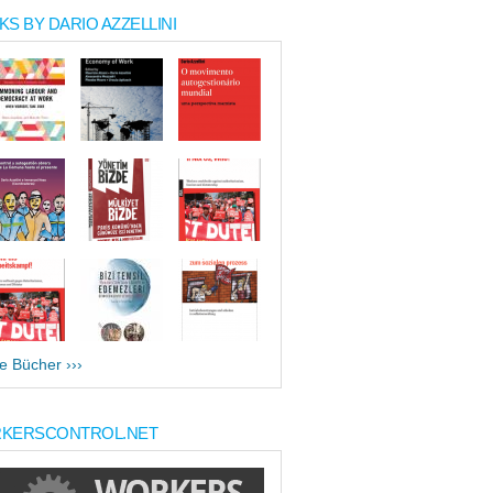
S BY DARIO AZZELLINI
le Bücher ›››
KERSCONTROL.NET