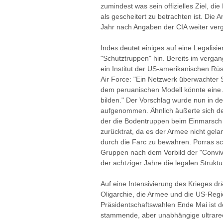
zumindest was sein offizielles Ziel, d
als gescheitert zu betrachten ist. Die
Jahr nach Angaben der CIA weiter ver
Indes deutet einiges auf eine Legalisie
"Schutztruppen" hin. Bereits im verga
ein Institut der US-amerikanischen Rüst
Air Force: "Ein Netzwerk überwachter 
dem peruanischen Modell könnte eine A
bilden." Der Vorschlag wurde nun in 
aufgenommen. Ähnlich äußerte sich de
der die Bodentruppen beim Einmarsch
zurücktrat, da es der Armee nicht gel
durch die Farc zu bewahren. Porras schl
Gruppen nach dem Vorbild der "Convivir
der achtziger Jahre die legalen Struktur
Auf eine Intensivierung des Krieges d
Oligarchie, die Armee und die US-Regie
Präsidentschaftswahlen Ende Mai ist d
stammende, aber unabhängige ultrarech