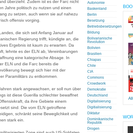
Land überzieht. Zudem ist es der Farc nicht
Autonomie
BOOK
en Jahre politisch zu nutzen und einen
Baskenland
 Gang zu setzen, auch wenn sie auf nahezu
Berlin
isch offensiv vorging.
Besetzung
Betriebsbesetzungen
Landes, die sich seit Anfang Januar auf
Bildung
Bolivarianische
anischen Regierung trifft, kündigte an, die
Revolution
tives Ergebnis ist kaum zu erwarten. Da
Bolivien
ft, lehnte es der ELN ab, Vereinbarungen
Brasilien
twaffnung eine kategorische Absage. In
Chiapas
r ELN und die Farc bereits die
Chile
evölkerung bewegt sich hier mit der
CIA
der Paramilitärs zu entkommen.
Commons
Crowdwork
Jahren stark angewachsen, er soll nun über
Demokratie
gs ist diese Guerilla schlechter bewaffnet
Deutschland
Al
Offensivkraft, da ihre Gebiete einem
Digitalisierung
esetzt sind. Die vom ELN getroffene
Digitialisierung
Diktatur
eidigen, schränkt seine Beweglichkeit und
WOR
Dominikanische
nen stark ein.
Republik
Drogen
tmilitarisierten Zone sind auch US-Soldaten