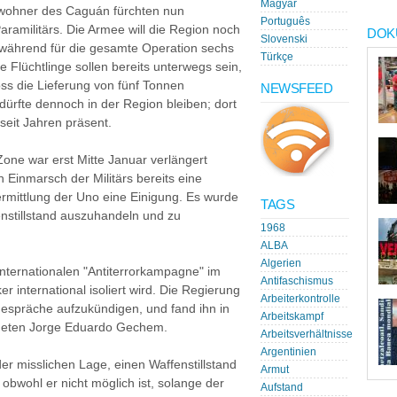
Magyar
nwohner des Caguán fürchten nun
Português
aramilitärs. Die Armee will die Region noch
DOK
Slovenski
während für die gesamte Operation sechs
Türkçe
Flüchtlinge sollen bereits unterwegs sein,
s die Lieferung von fünf Tonnen
NEWSFEED
 dürfte dennoch in der Region bleiben; dort
 seit Jahren präsent.
 Zone war erst Mitte Januar verlängert
 Einmarsch der Militärs bereits eine
ermittlung der Uno eine Einigung. Es wurde
TAGS
fenstillstand auszuhandeln und zu
1968
ALBA
Algerien
 internationalen "Antiterrorkampagne" im
Antifaschismus
 international isoliert wird. Die Regierung
Arbeiterkontrolle
espräche aufzukündigen, und fand ihn in
Arbeitskampf
neten Jorge Eduardo Gechem.
Arbeitsverhältnisse
Argentinien
der misslichen Lage, einen Waffenstillstand
Armut
obwohl er nicht möglich ist, solange der
Aufstand