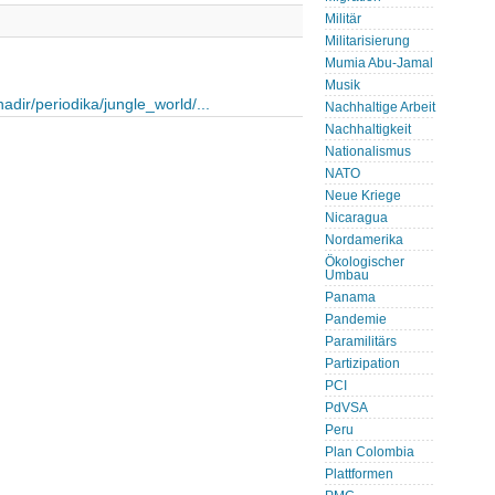
Militär
Militarisierung
Mumia Abu-Jamal
Musik
nadir/periodika/jungle_world/...
Nachhaltige Arbeit
Nachhaltigkeit
Nationalismus
NATO
Neue Kriege
Nicaragua
Nordamerika
Ökologischer
Umbau
Panama
Pandemie
Paramilitärs
Partizipation
PCI
PdVSA
Peru
Plan Colombia
Plattformen