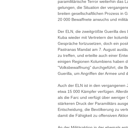
paramilitärische Terror weiterhin das 
gelungen, die Situation der vergangen
breiten gesellschaftlichen Prozess in
20 000 Bewaffnete anwuchs und militär
Der ELN, die zweitgrößte Guerilla des 
Kuba wieder mit Vertretern der kolumbi
Gespräche fortzusetzen, doch ein posi
Pastranas Mandat am 7. August ausläu
zu treffen, und erteilte auch einer En
einigen Regionen Kolumbiens haben de
"Volksbewaffnung" durchgeführt, die B
Guerilla, um Angriffen der Armee und 
Auch der ELN ist in den vergangenen 
etwa 15 000 Kämpfer verfügen. Allerdin
als die Farc und verfügt über weniger 
stärkeren Druck der Paramilitärs ausg
Entscheidung, die Bevölkerung zu vert
damit die Fähigkeit zu offensiven Aktio
An der Militäraktion in der ehemals en