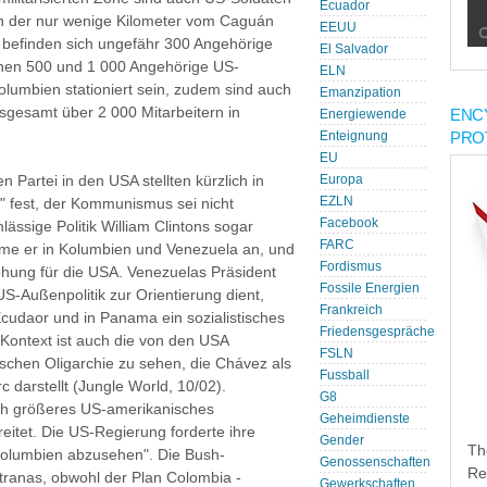
Ecuador
 In der nur wenige Kilometer vom Caguán
EEUU
" befinden sich ungefähr 300 Angehörige
El Salvador
chen 500 und 1 000 Angehörige US-
ELN
olumbien stationiert sein, zudem sind auch
Emanzipation
sgesamt über 2 000 Mitarbeitern in
ENC
Energiewende
PRO
Enteignung
EU
 Partei in den USA stellten kürzlich in
Europa
EZLN
" fest, der Kommunismus sei nicht
Facebook
ssige Politik William Clintons sogar
FARC
hme er in Kolumbien und Venezuela an, und
Fordismus
ohung für die USA. Venezuelas Präsident
Fossile Energien
S-Außenpolitik zur Orientierung dient,
Frankreich
Ecudaor und in Panama ein sozialistisches
Friedensgespräche
Kontext ist auch die von den USA
FSLN
schen Oligarchie zu sehen, die Chávez als
Fussball
 darstellt (Jungle World, 10/02).
G8
och größeres US-amerikanisches
Geheimdienste
eitet. Die US-Regierung forderte ihre
Gender
Th
 Kolumbien abzusehen". Die Bush-
Genossenschaften
Re
tranas, obwohl der Plan Colombia -
Gewerkschaften