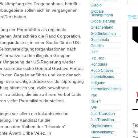
ie Bekämpfung des Drogenanbaus, betrifft -
Gladio
 Anbaugebiete sollen sich im vergangenen
Globale
Bewegungen
THE 
größert haben.
Globalisierung
Griechenland
rung der Paramilitärs als regionale
Großbritannien
ngenen Jahr schrieb die Rand Corporation,
Guatemala
ungsindustrie, in einer Studie für die US-
Guerilla
Selbstverteidigungsorganisationen nach
Haiti
lternative zu den illegalen Gruppen
Hip Hop
der Umgebung der US-Regierung wieder
Honduras
r kolumbianische General Gustavo Porras,
Hugo Chávez
 in den Caguán anführte und kurz danach
Imperialismus
ang, eine wichtige Brücke vor der Sprengung
Indigene
ug öffentlich vor, zivile bewaffnete
Internationalismus
" zu bilden, die bis zu ihrem Verbot Ende
Irak
en vieler Paramilitärs darstellten.
Italien
IWF
rängen vor allem die kolumbianische
Just Transition
rung. Ihr Kandidat für die
JustTransition
Te
Kapitalismus
er aus den Reihen der "Liberalen"
Sp
Klassenkampf
te Álvaro Uribe Vélez. In