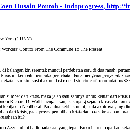
oen Husain Pontoh - Indoprogress, http://i
 New York (CUNY)
: Workers’ Control From The Commune To The Present
i kalangan kiri serentak muncul perdebatan seru di dua ranah: pertam
a, krisis ini kembali membuka perdebatan lama mengenai penyebab kris
pendekatan struktur sosial akumulasi (social structure of accumulation
lah sumber dari krisis, maka jalan satu-satunya untuk keluar dari krisis
onom Richard D. Wolff mengatakan, sepanjang sejarah krisis ekonomi di
i kebijakan Neoliberal. Pada dua kebijakan ini, pada akhirnya yang di
rban dari krisis, pada proses pemulihan krisis dan pasca krisis nantinya
erusahaan itu?
o Azzellini ini hadir pada saat yang tepat. Buku ini memaparkan keka