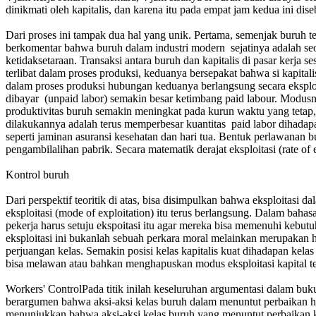
dinikmati oleh kapitalis, dan karena itu pada empat jam kedua ini d
Dari proses ini tampak dua hal yang unik. Pertama, semenjak buruh t
berkomentar bahwa buruh dalam industri modern sejatinya adalah se
ketidaksetaraan. Transaksi antara buruh dan kapitalis di pasar kerja
terlibat dalam proses produksi, keduanya bersepakat bahwa si kapital
dalam proses produksi hubungan keduanya berlangsung secara eksploita
dibayar (unpaid labor) semakin besar ketimbang paid labour. Modu
produktivitas buruh semakin meningkat pada kurun waktu yang tetap
dilakukannya adalah terus memperbesar kuantitas paid labor dihadap
seperti jaminan asuransi kesehatan dan hari tua. Bentuk perlawanan 
pengambilalihan pabrik. Secara matematik derajat eksploitasi (rate of e
Kontrol buruh
Dari perspektif teoritik di atas, bisa disimpulkan bahwa eksploitasi 
eksploitasi (mode of exploitation) itu terus berlangsung. Dalam bahas
pekerja harus setuju ekspoitasi itu agar mereka bisa memenuhi kebut
eksploitasi ini bukanlah sebuah perkara moral melainkan merupakan hal 
perjuangan kelas. Semakin posisi kelas kapitalis kuat dihadapan kelas
bisa melawan atau bahkan menghapuskan modus eksploitasi kapital te
Workers' ControlPada titik inilah keseluruhan argumentasi dalam buk
berargumen bahwa aksi-aksi kelas buruh dalam menuntut perbaikan hi
menunjukkan bahwa aksi-aksi kelas buruh yang menuntut perbaikan k