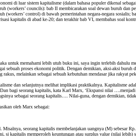
konomi di luar sistem kapitalisme (dalam bahasa populer dikenal sebaga
uh (workers’ councils): bab II membicarakan soal dewan buruh dan peme
uh (workers’ control) di bawah pemerintahan negara-negara sosialis; ba
isasi kapitalis di abad ke-20; dan terakhir bab VI, membahas soal kon
ka untuk memahami lebih utuh buku ini, saya ingin terlebih dahulu 
agai sebuah proses ekonomi politik. Dengan demikian, aksi-aksi buruh 
 rakus, melainkan sebagai sebuah kebutuhan mendasar jika rakyat peker
italisme dan selanjutnya melihat implikasi praktikalnya. Kapitalisme a
Dan bagi seorang kapitalis, kata Karl Marx, ‘Ekspansi nilai ….menjadi 
sinya sebagai seorang kapitalis…. Nilai-guna, dengan demikian, tidak b
lasikan oleh Marx sebagai:
tal. Misalnya, seorang kapitalis membelanjakan uangnya (M) sebesar Rp
i, si kapitalis memperoleh keuntungan atau surplus value (nilai lebih) se