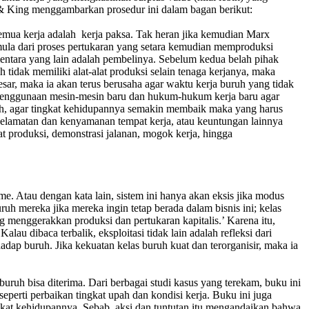
rd & King menggambarkan prosedur ini dalam bagan berikut:
 semua kerja adalah kerja paksa. Tak heran jika kemudian Marx
mula dari proses pertukaran yang setara kemudian memproduksi
ementara yang lain adalah pembelinya. Sebelum kedua belah pihak
 tidak memiliki alat-alat produksi selain tenaga kerjanya, maka
esar, maka ia akan terus berusaha agar waktu kerja buruh yang tidak
 penggunaan mesin-mesin baru dan hukum-hukum kerja baru agar
ruh, agar tingkat kehidupannya semakin membaik maka yang harus
selamatan dan kenyamanan tempat kerja, atau keuntungan lainnya
t produksi, demonstrasi jalanan, mogok kerja, hingga
me. Atau dengan kata lain, sistem ini hanya akan eksis jika modus
ruh mereka jika mereka ingin tetap berada dalam bisnis ini; kelas
 menggerakkan produksi dan pertukaran kapitalis.’ Karena itu,
lau dibaca terbalik, eksploitasi tidak lain adalah refleksi dari
hadap buruh. Jika kekuatan kelas buruh kuat dan terorganisir, maka ia
uruh bisa diterima. Dari berbagai studi kasus yang terekam, buku ini
erti perbaikan tingkat upah dan kondisi kerja. Buku ini juga
kat kehidupannya. Sebab, aksi dan tuntutan itu mengandaikan bahwa