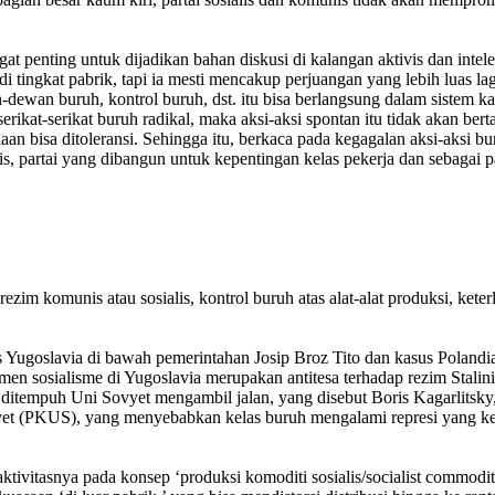
 penting untuk dijadikan bahan diskusi di kalangan aktivis dan intel
i tingkat pabrik, tapi ia mesti mencakup perjuangan yang lebih luas l
an buruh, kontrol buruh, dst. itu bisa berlangsung dalam sistem kapit
ikat-serikat buruh radikal, maka aksi-aksi spontan itu tidak akan bert
an bisa ditoleransi. Sehingga itu, berkaca pada kegagalan aksi-aksi bu
 partai yang dibangun untuk kepentingan kelas pekerja dan sebagai p
ezim komunis atau sosialis, kontrol buruh atas alat-alat produksi, ke
 Yugoslavia di bawah pemerintahan Josip Broz Tito dan kasus Polandi
n sosialisme di Yugoslavia merupakan antitesa terhadap rezim Stalini
 ditempuh Uni Sovyet mengambil jalan, yang disebut Boris Kagarlitsky
t (PKUS), yang menyebabkan kelas buruh mengalami represi yang keras
tivitasnya pada konsep ‘produksi komoditi sosialis/socialist commodity