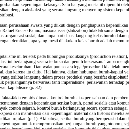
ngorbankan kepentingan kelasnya. Satu hal yang mustahil dipenuhi ole
asikan dengan aksi-aksi yang secara langsung menyerang sistem kepemil
tribusi.
aan-perusahaan swasta yang diikuti dengan penghapusan kepemilikan pr
Rafael Enciso Patiño, nasionalisasi (statization) tidaklah sama dengan s
sasi-organisasi sosial, dan tanpa partisipasi langsung kelas buruh da
engan demikian, apa yang mesti dilakukan kelas buruh adalah memutus li
italisme ini terletak pada hubungan produksinya (production relation)
ploitasi ini berlangsung secara terbuka dan penuh kekerasan. Tanpa men
cara keseluruhan. Dan walaupun secara legal/prosedural kita telah meng
l, dan karena itu elitis. Hal lainnya, dalam hubungan buruh-kapital y
ng terlibat langsung dalam proses produksi yang bersifat eksploitatif
 perjuangannya bervariasi (anti-imperialisme, perlawanan terhadap pen
an kapitalisme (p. 32).
akta-fakta empiris dimana kontrol buruh atas perusahaan dan pemben
ertentangan dengan kepentingan serikat buruh, partai sosialis atau ko
nyak contoh sejarah, kontrol buruh berlangsung secara spontan sebagai 
resi dan manifestasi dari kepentingan material dan historis mereka s
ikan rujukan (p. 1). Akibatnya, serikat buruh yang beroperasi dalam k
iki kepentingan untuk mempromosikan perjuangan buruh yang otonom, sej
sebagian besar kaum kiri, partai sosialis dan komunis tidak akan mempr