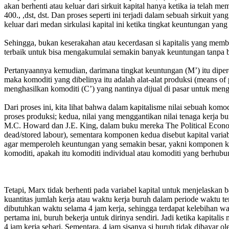
akan berhenti atau keluar dari sirkuit kapital hanya ketika ia telah
400., ,dst, dst. Dan proses seperti ini terjadi dalam sebuah sirkuit y
keluar dari medan sirkulasi kapital ini ketika tingkat keuntungan yan
Sehingga, bukan keserakahan atau kecerdasan si kapitalis yang membu
terbaik untuk bisa mengakumulai semakin banyak keuntungan tanpa b
Pertanyaannya kemudian, darimana tingkat keuntungan (M’) itu di
maka komoditi yang dibelinya itu adalah alat-alat produksi (means of
menghasilkan komoditi (C’) yang nantinya dijual di pasar untuk mengh
Dari proses ini, kita lihat bahwa dalam kapitalisme nilai sebuah kom
proses produksi; kedua, nilai yang menggantikan nilai tenaga kerja bu
M.C. Howard dan J.E. King, dalam buku mereka The Political Economy 
dead/stored labour), sementara komponen kedua disebut kapital variabe
agar memperoleh keuntungan yang semakin besar, yakni komponen ketiga
komoditi, apakah itu komoditi individual atau komoditi yang berhubu
Tetapi, Marx tidak berhenti pada variabel kapital untuk menjelaskan ba
kuantitas jumlah kerja atau waktu kerja buruh dalam periode waktu t
dibutuhkan waktu selama 4 jam kerja, sehingga terdapat kelebihan wa
pertama ini, buruh bekerja untuk dirinya sendiri. Jadi ketika kapita
4 jam kerja sehari. Sementara, 4 jam sisanya si buruh tidak dibayar o