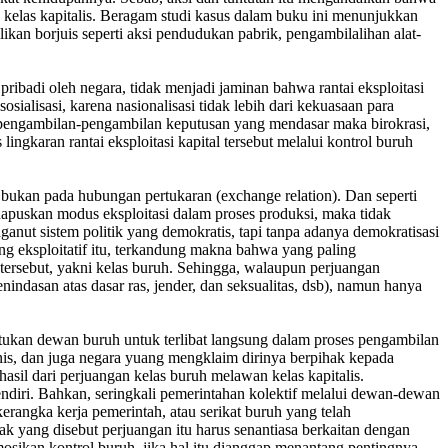
h kelas kapitalis. Beragam studi kasus dalam buku ini menunjukkan
ikan borjuis seperti aksi pendudukan pabrik, pengambilalihan alat-
ibadi oleh negara, tidak menjadi jaminan bahwa rantai eksploitasi
osialisasi, karena nasionalisasi tidak lebih dari kekuasaan para
lam pengambilan-pengambilan keputusan yang mendasar maka birokrasi,
ngkaran rantai eksploitasi kapital tersebut melalui kontrol buruh
, bukan pada hubungan pertukaran (exchange relation). Dan seperti
ghapuskan modus eksploitasi dalam proses produksi, maka tidak
anut sistem politik yang demokratis, tapi tanpa adanya demokratisasi
ang eksploitatif itu, terkandung makna bahwa yang paling
 tersebut, yakni kelas buruh. Sehingga, walaupun perjuangan
indasan atas dasar ras, jender, dan seksualitas, dsb), namun hanya
tukan dewan buruh untuk terlibat langsung dalam proses pengambilan
munis, dan juga negara yuang mengklaim dirinya berpihak kepada
hasil dari perjuangan kelas buruh melawan kelas kapitalis.
endiri. Bahkan, seringkali pemerintahan kolektif melalui dewan-dewan
erangka kerja pemerintah, atau serikat buruh yang telah
ak yang disebut perjuangan itu harus senantiasa berkaitan dengan
omosikan kontrol buruh, jika hal itu dianggap menantang pentingnya