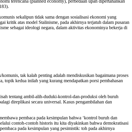
konomi terencana (planned economy), perbedaan upah dipertahankan
183).
/komunis sekalipun tidak sama dengan sosialisasi ekonomi yang
i kritik atas model Stalinisme, pada akhirnya terjatuh dalam pusaran
isme sebagai ideologi negara, dalam aktivitas ekonominya bekerja di
s/komunis, tak kalah penting adalah mendiskusikan bagaimana proses
nya, topik kedua inilah yang kurang mendapatkan porsi pembahasan
kisah tentang ambil-alih-duduki-kontrol-dan-produksi oleh buruh
apalagi direplikasi secara universal. Kasus pengambilahan dan
sa membawa pembaca pada kesimpulan bahwa ‘kontrol buruh dan
melalui contoh-contoh historis itu kita diyakinkan bahwa demokratisasi
ng pembaca pada kesimpulan yang pesimistik: toh pada akhirnya