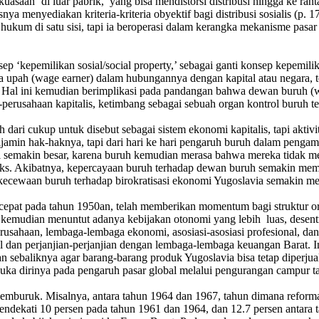
n ‘di luar pabrik,’ yang bisa mendistorsi distribusi hingga ke ranta
a menyediakan kriteria-kriteria obyektif bagi distribusi sosialis (p. 
hukum di satu sisi, tapi ia beroperasi dalam kerangka mekanisme pasar ka
epemilikan sosial/social property,’ sebagai ganti konsep kepemilikan 
rima upah (wage earner) dalam hubungannya dengan kapital atau negara, 
 Hal ini kemudian berimplikasi pada pandangan bahwa dewan buruh (wo
an-perusahaan kapitalis, ketimbang sebagai sebuah organ kontrol buruh 
ari cukup untuk disebut sebagai sistem ekonomi kapitalis, tapi aktivit
ijamin hak-haknya, tapi dari hari ke hari pengaruh buruh dalam penga
i semakin besar, karena buruh kemudian merasa bahwa mereka tidak me
. Akibatnya, kepercayaan buruh terhadap dewan buruh semakin memudar
ecewaan buruh terhadap birokratisasi ekonomi Yugoslavia semakin mel
 cepat pada tahun 1950an, telah memberikan momentum bagi struktur
n kemudian menuntut adanya kebijakan otonomi yang lebih luas, desentra
erusahaan, lembaga-lembaga ekonomi, asosiasi-asosiasi profesional, dan
l dan perjanjian-perjanjian dengan lembaga-lembaga keuangan Barat. 
 sebaliknya agar barang-barang produk Yugoslavia bisa tetap diperjua
uka dirinya pada pengaruh pasar global melalui pengurangan campur ta
s memburuk. Misalnya, antara tahun 1964 dan 1967, tahun dimana refor
ndekati 10 persen pada tahun 1961 dan 1964, dan 12.7 persen antara 