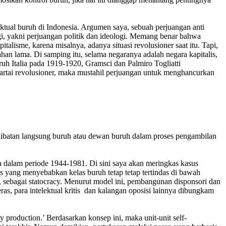
ektual buruh di Indonesia. Argumen saya, sebuah perjuangan anti
agi, yakni perjuangan politik dan ideologi. Memang benar bahwa
alisme, karena misalnya, adanya situasi revolusioner saat itu. Tapi,
ahan lama. Di samping itu, selama negaranya adalah negara kapitalis,
ruh Italia pada 1919-1920, Gramsci dan Palmiro Togliatti
artai revolusioner, maka mustahil perjuangan untuk menghancurkan
terlibatan langsung buruh atau dewan buruh dalam proses pengambilan
a dalam periode 1944-1981. Di sini saya akan meringkas kasus
s yang menyebabkan kelas buruh tetap tetap tertindas di bawah
, sebagai statocracy. Menurut model ini, pembangunan disponsori dan
, para intelektual kritis dan kalangan oposisi lainnya dibungkam
 production.’ Berdasarkan konsep ini, maka unit-unit self-