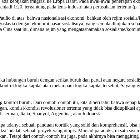
un ada kebijakan imigrasi ke Eropa Barat. Pada awal-awal penerapan e
njadi 1:20, tergantung pada jenis industri atau perusahaan tertentu (p. 
iño di atas, bahwa nasionalisasi ekonomi, bahkan oleh rejim sosialis
slavia dengan ekonomi pasar sosialisnya, yang semula ditujukan sebaga
nda Cina saat ini, dimana rejim yang mengatasnamakan sosialisme/komun
a hubungan buruh dengan serikat buruh dan partai atau negara sosiali
ontrol logika kapital atau melampaui logika kapital tersebut. Sayang
kontrol buruh. Dari contoh-contoh itu, kita diberi tahu bahwa setiap 
gan, kondisi-kondisi revolusioner tertentu yang tidak bisa diduplikasi 
 Jerman, Italia, Spanyol, Argentina, atau Indonesia.
npa adanya sebuah panduan teoritik yang solid dan komprehensif, bi
duksi’ adalah sebuah proyek yang utopis. Muncul paradoks, di satu sisi 
udkan. Tetapi dari contoh-contoh itu juga, pada akhirnya bisa menggiri