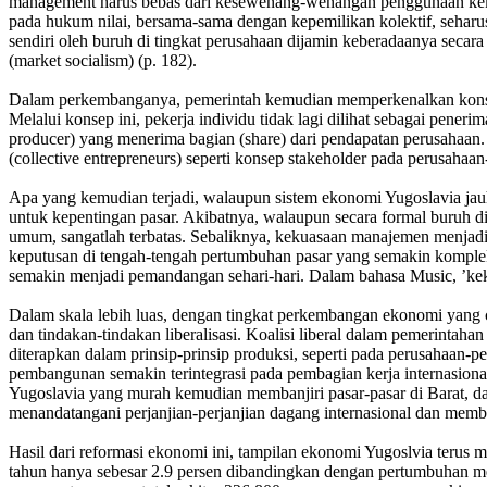
management harus bebas dari kesewenang-wenangan penggunaan kekuasaa
pada hukum nilai, bersama-sama dengan kepemilikan kolektif, seharusny
sendiri oleh buruh di tingkat perusahaan dijamin keberadaanya secara 
(market socialism) (p. 182).
Dalam perkembanganya, pemerintah kemudian memperkenalkan konsep ‘k
Melalui konsep ini, pekerja individu tidak lagi dilihat sebagai pene
producer) yang menerima bagian (share) dari pendapatan perusahaan.
(collective entrepreneurs) seperti konsep stakeholder pada perusaha
Apa yang kemudian terjadi, walaupun sistem ekonomi Yugoslavia jauh d
untuk kepentingan pasar. Akibatnya, walaupun secara formal buruh d
umum, sangatlah terbatas. Sebaliknya, kekuasaan manajemen menjad
keputusan di tengah-tengah pertumbuhan pasar yang semakin kompleks
semakin menjadi pemandangan sehari-hari. Dalam bahasa Music, ’kek
Dalam skala lebih luas, dengan tingkat perkembangan ekonomi yang
dan tindakan-tindakan liberalisasi. Koalisi liberal dalam pemerintaha
diterapkan dalam prinsip-prinsip produksi, seperti pada perusahaan-p
pembangunan semakin terintegrasi pada pembagian kerja internasiona
Yugoslavia yang murah kemudian membanjiri pasar-pasar di Barat, dan
menandatangani perjanjian-perjanjian dagang internasional dan memb
Hasil dari reformasi ekonomi ini, tampilan ekonomi Yugoslvia teru
tahun hanya sebesar 2.9 persen dibandingkan dengan pertumbuhan me