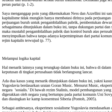
peran partai (p. 1-2).
Saya menganggap poin yang dikemukakan Ness dan Azzellini ini sangat
kapitalisme tidak mungkin hanya membatasi dirinya pada perjuangan d
perjuangan buruh untuk pengambilalihan pabrik, pembentukan dewan-dew
sebagaimana ditunjukkan dalam buku ini, tanpa dukungan partai dan ser
maka mustahil pengambilalihan pabrik dan kontrol buruh atas perusaha
menyimpulkan bahwa tanpa adanya kepemimpinan dari partai komunis,
rejim kapitalis terwujud (p. 77).
Melampui logika kapital
Hal menarik lainnya yang terungkap dalam buku ini, bahwa di dalam r
keputusan di tingkat perusahaan tidak berlangsung lancar.
Ada dua kasus yang menarik ditunjukkan dalam buku ini, yakni kasus
Yugoslavia berdasarkan uraian Goran Music. Menurut Music, eksperime
negara ’sosialis.’ Di bawah rezim Stalinis, model pembangunan yang
digerakkan oleh negara yang bertumpu pada partai komunis Uni Sovye
dan diasingkan ke kamp konsentrasi Siberia (Pontoh, 2005).
Sebagai antitesanya, eksperimen sosialisme Yugoslavia mendasarkan ak