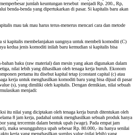
rus memperbesar jumlah keuntungan tersebut menjadi Rp. 200., Rp,
lalui benda-benda yang dipertukarkan di pasar. Si kapitalis baru akan
kapitalis mau tak mau harus terus-menerus mencari cara dan metode
 si kapitalis membelanjakan uangnya untuk membeli komoditi (C)
a kedua jenis komoditi inilah baru kemudian si kapitalis bisa
ahan-bahan baku (raw material) dan mesin yang akan digunakan dalam
etiga, nilai lebih yang dihasilkan oleh tenaga kerja buruh. Ekonom
nen pertama itu disebut kapital tetap (constant capital (c) atau
enaga kerja untuk menghasilkan komoditi baru yang bisa dijual di pasar
lue (s), yang dimiliki oleh kapitalis. Dengan demikian, nilai sebuah
rmulasikan menjadi:
ksi itu nilai yang diciptakan oleh tenaga kerja buruh ditentukan oleh
h selama 8 jam kerja, padahal untuk menghasilkan sebuah produk hanya
labor yang tercermin dalam bentuk upah (wage). Pada empat jam
hari), maka sesungguhnya upah sebesar Rp. 80.000,- itu hanya senilai
waktu kerja yang menghasilkan surplus value (nilai lebih) yang