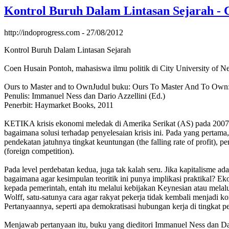
Kontrol Buruh Dalam Lintasan Sejarah - C
http://indoprogress.com - 27/08/2012
Kontrol Buruh Dalam Lintasan Sejarah
Coen Husain Pontoh, mahasiswa ilmu politik di City University of
Ours to Master and to OwnJudul buku: Ours To Master And To Own
Penulis: Immanuel Ness dan Dario Azzellini (Ed.)
Penerbit: Haymarket Books, 2011
KETIKA krisis ekonomi meledak di Amerika Serikat (AS) pada 2007, d
bagaimana solusi terhadap penyelesaian krisis ini. Pada yang pertam
pendekatan jatuhnya tingkat keuntungan (the falling rate of profit), 
(foreign competition).
Pada level perdebatan kedua, juga tak kalah seru. Jika kapitalisme ada
bagaimana agar kesimpulan teoritik ini punya implikasi praktikal? Ek
kepada pemerintah, entah itu melalui kebijakan Keynesian atau melalu
Wolff, satu-satunya cara agar rakyat pekerja tidak kembali menjadi ko
Pertanyaannya, seperti apa demokratisasi hubungan kerja di tingkat p
Menjawab pertanyaan itu, buku yang dieditori Immanuel Ness dan Dari