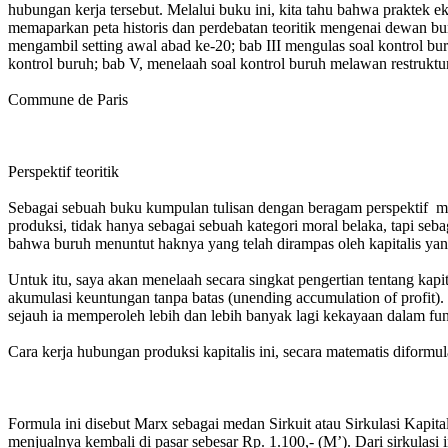
hubungan kerja tersebut. Melalui buku ini, kita tahu bahwa praktek e
memaparkan peta historis dan perdebatan teoritik mengenai dewan bur
mengambil setting awal abad ke-20; bab III mengulas soal kontrol bur
kontrol buruh; bab V, menelaah soal kontrol buruh melawan restruktur
Commune de Paris
Perspektif teoritik
Sebagai sebuah buku kumpulan tulisan dengan beragam perspektif ma
produksi, tidak hanya sebagai sebuah kategori moral belaka, tapi seb
bahwa buruh menuntut haknya yang telah dirampas oleh kapitalis yang
Untuk itu, saya akan menelaah secara singkat pengertian tentang kap
akumulasi keuntungan tanpa batas (unending accumulation of profit). 
sejauh ia memperoleh lebih dan lebih banyak lagi kekayaan dalam fung
Cara kerja hubungan produksi kapitalis ini, secara matematis diformu
Formula ini disebut Marx sebagai medan Sirkuit atau Sirkulasi Kapi
menjualnya kembali di pasar sebesar Rp. 1.100,- (M’). Dari sirkulasi in