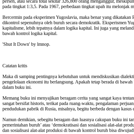
persen, atau secara total sekitar 326,800 orang menganggur, meskip
pada tingkat 1:3,5. Pada 1967, perbedaan tingkat upah itu melonjak me
Bercermin pada eksperimen Yugoslavia, maka benar yang dikatakan Pat
dikontrol sepenuhnya oleh buruh secara demokratik. Eksperismen Yugo
kapitalisme, lebih tepatnya dalam logika kapital. Ini juga yang mela
bawah kontrol logika kapital.
'Shut It Down' by lmnop.
Catatan kritis
Maka di samping pentingnya kebutuhan untuk mendiskusikan dialektik
pengelolaan ekonomi itu berlangsung. Apakah tetap berada di bawah k
dalam buku ini.
Memang buku ini menyajikan beragam cerita yang sangat kaya tentang 
sangat bersifat historis, terikat pada ruang-waktu, pengalaman perjuan
pendudukan pabrik di Rusia, misalnya, begitu berbeda dengan kasus di
Namun demikian, sebegitu beragam dan luasnya cakupan buku ini ta
pemerintahan buruh’ atau ‘demokratisasi dan sosialisasi alat-alat pro
dan sosialisasi alat-alat produksi di bawah kontrol buruh bisa diwuj