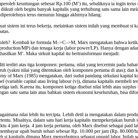
 memperoleh keuntungan sebesar Rp.100 (M’) itu, sebaliknya ia ingin te
ang diikuti oleh begitu banyak kapitalis yang terhubung satu sama lain me
g diperolehnya terus menurun hingga akhirnya hilang.
at sistem ini terus bekerja, melainkan sistem inilah yang membuat si 
atas.
peroleh? Kembali ke formula M–>C–>M, Marx mengatakan bahwa ketika
 production/MP) dan tenaga kerja (labor power/LP). Hanya dengan adany
asilkan M’. Maka sirkuit kapital itu bertransformasi menjadi:
oditi terdiri atas tiga komponen: pertama, nilai yang tercermin pada b
ruh (yakni nilai yang ditentukan oleh komponen pertama di atas); dan k
of Marx (1985) mengatakan, dari sudut pandang sirkulasi kapital kompo
l (variable capital atau living labour (v)), dimana kapitalis membeli t
 tadi. Karena itu, komponen ketiga disebut nilai lebih atau surplus va
ngan satu sama lain atau bahkan sistem ekonomi keseluruhan, bisa difo
gaimana nilai lebih itu tercipta. Lebih detil ia mengatakan dalam produ
ertentu. Misalnya, dalam satu hari kerja kapitalis mempekerjakan buru
ktu 4 jam kerja. 4 jam kerja pertama, oleh Marx disebut sebagai paid 
lis membayar upah buruh sehari sebesar Rp. 10.000 per jam (Rp. 80.000/
leh si kapitalis dimana Marx menyebutnya sebagai unpaid labor. Inilah 