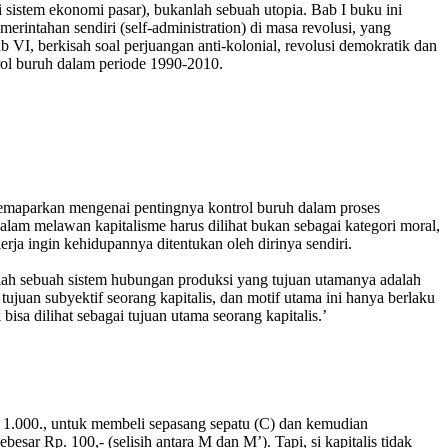
i sistem ekonomi pasar), bukanlah sebuah utopia. Bab I buku ini
rintahan sendiri (self-administration) di masa revolusi, yang
b VI, berkisah soal perjuangan anti-kolonial, revolusi demokratik dan
trol buruh dalam periode 1990-2010.
memaparkan mengenai pentingnya kontrol buruh dalam proses
dalam melawan kapitalisme harus dilihat bukan sebagai kategori moral,
ja ingin kehidupannya ditentukan oleh dirinya sendiri.
dalah sebuah sistem hubungan produksi yang tujuan utamanya adalah
tujuan subyektif seorang kapitalis, dan motif utama ini hanya berlaku
isa dilihat sebagai tujuan utama seorang kapitalis.’
. 1.000., untuk membeli sepasang sepatu (C) dan kemudian
besar Rp. 100,- (selisih antara M dan M’). Tapi, si kapitalis tidak