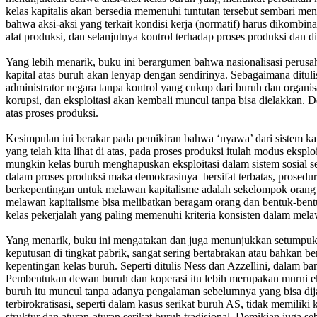
kelas kapitalis akan bersedia memenuhi tuntutan tersebut sembari me
bahwa aksi-aksi yang terkait kondisi kerja (normatif) harus dikombin
alat produksi, dan selanjutnya kontrol terhadap proses produksi dan dis
Yang lebih menarik, buku ini berargumen bahwa nasionalisasi perusah
kapital atas buruh akan lenyap dengan sendirinya. Sebagaimana ditulis 
administrator negara tanpa kontrol yang cukup dari buruh dan organi
korupsi, dan eksploitasi akan kembali muncul tanpa bisa dielakkan. D
atas proses produksi.
Kesimpulan ini berakar pada pemikiran bahwa ‘nyawa’ dari sistem kap
yang telah kita lihat di atas, pada proses produksi itulah modus eks
mungkin kelas buruh menghapuskan eksploitasi dalam sistem sosial se
dalam proses produksi maka demokrasinya bersifat terbatas, prosedura
berkepentingan untuk melawan kapitalisme adalah sekelompok orang ya
melawan kapitalisme bisa melibatkan beragam orang dan bentuk-bentuk
kelas pekerjalah yang paling memenuhi kriteria konsisten dalam melaw
Yang menarik, buku ini mengatakan dan juga menunjukkan setumpuk f
keputusan di tingkat pabrik, sangat sering bertabrakan atau bahkan b
kepentingan kelas buruh. Seperti ditulis Ness dan Azzellini, dalam ba
Pembentukan dewan buruh dan koperasi itu lebih merupakan murni eksp
buruh itu muncul tanpa adanya pengalaman sebelumnya yang bisa dijad
terbirokratisasi, seperti dalam kasus serikat buruh AS, tidak memil
struktur dan aturan-aturan serikat buruh tradisional. Demikian juga 