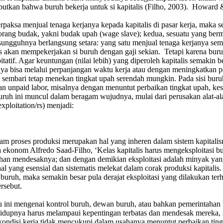
isebutkan bahwa buruh bekerja untuk si kapitalis (Filho, 2003). Howa
erpaksa menjual tenaga kerjanya kepada kapitalis di pasar kerja, maka
orang budak, yakni budak upah (wage slave); kedua, sesuatu yang ber
 sesungguhnya berlangsung setara: yang satu menjual tenaga kerjanya s
is akan mempekerjakan si buruh dengan gaji sekian. Tetapi karena buruh
tif. Agar keuntungan (nilai lebih) yang diperoleh kapitalis semakin b
snya bisa melalui perpanjangan waktu kerja atau dengan meningkatkan
, sembari tetap menekan tingkat upah serendah mungkin. Pada sisi bu
an unpaid labor, misalnya dengan menuntut perbaikan tingkat upah, ke
buruh ini muncul dalam beragam wujudnya, mulai dari perusakan alat-ala
xploitation/rs) menjadi:
dalam proses produksi merupakan hal yang inheren dalam sistem kapitalis
a ekonom Alfredo Saad-Filho, ‘Kelas kapitalis harus mengeksploitasi bu
uhan mendesaknya; dan dengan demikian eksploitasi adalah minyak yang
yang esensial dan sistematis melekat dalam corak produksi kapitalis. Ka
 buruh, maka semakin besar pula derajat eksploitasi yang dilakukan ter
rsebut.
u ini mengenai kontrol buruh, dewan buruh, atau bahkan pemerintahan b
dupnya harus melampaui kepentingan terbatas dan mendesak mereka, sep
ondisi kerja tidak mencukupi dalam usahanya menuntut perbaikan ting